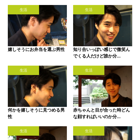
生活
生活
嬉しそうにお弁当を選ぶ男性
知り合いっぽい感じで微笑ん
でくる人だけど誰か分...
生活
生活
何かを嬉しそうに見つめる男
赤ちゃんと目が合った時どん
性
な顔すればいいのか分...
生活
生活