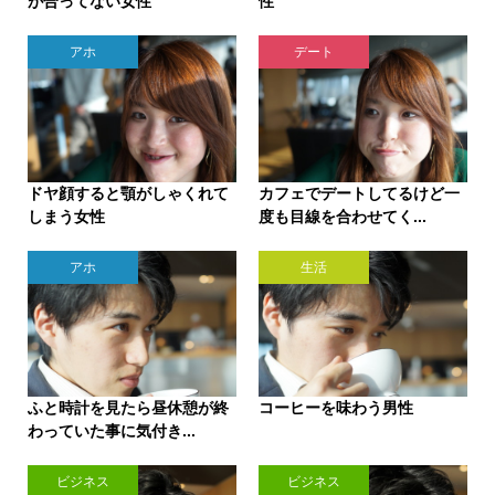
が合ってない女性
性
アホ
デート
ドヤ顔すると顎がしゃくれて
カフェでデートしてるけど一
しまう女性
度も目線を合わせてく...
アホ
生活
ふと時計を見たら昼休憩が終
コーヒーを味わう男性
わっていた事に気付き...
ビジネス
ビジネス