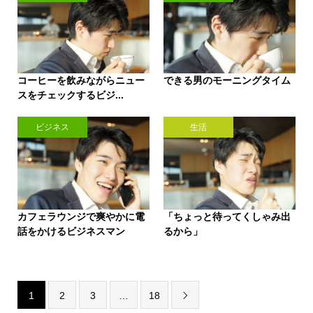
コーヒーを飲みながらニュー
できる男のモーニングタイム
スをチェックするビジ...
ビジネス
生活
カフェラウンジで爽やかに電
「ちょっと待ってくしゃみ出
話をかけるビジネスマン
るから」
1
2
3
…
18
