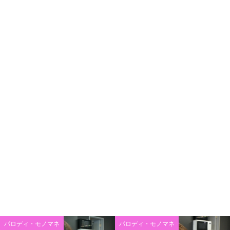
パロディ・モノマネ
パロディ・モノマネ