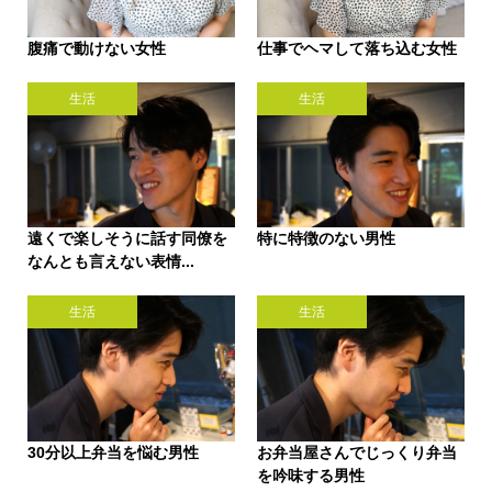
腹痛で動けない女性
仕事でヘマして落ち込む女性
生活
生活
遠くで楽しそうに話す同僚を
特に特徴のない男性
なんとも言えない表情...
生活
生活
30分以上弁当を悩む男性
お弁当屋さんでじっくり弁当
を吟味する男性