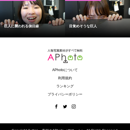
巨人に襲われる側目線
目覚めそうな巨人
APhotoについて
利用規約
ランキング
プライバシーポリシー