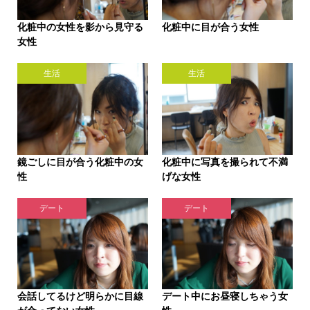
化粧中の女性を影から見守る
化粧中に目が合う女性
女性
生活
生活
鏡ごしに目が合う化粧中の女
化粧中に写真を撮られて不満
性
げな女性
デート
デート
会話してるけど明らかに目線
デート中にお昼寝しちゃう女