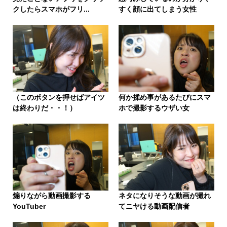
クしたらスマホがフリ...
すく顔に出てしまう女性
（このボタンを押せばアイツ
何か揉め事があるたびにスマ
は終わりだ・・！）
ホで撮影するウザい女
煽りながら動画撮影する
ネタになりそうな動画が撮れ
YouTuber
てニヤける動画配信者