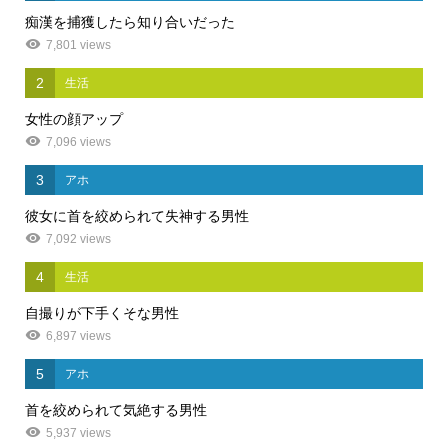
痴漢を捕獲したら知り合いだった
7,801 views
2
生活
女性の顔アップ
7,096 views
3
アホ
彼女に首を絞められて失神する男性
7,092 views
4
生活
自撮りが下手くそな男性
6,897 views
5
アホ
首を絞められて気絶する男性
5,937 views