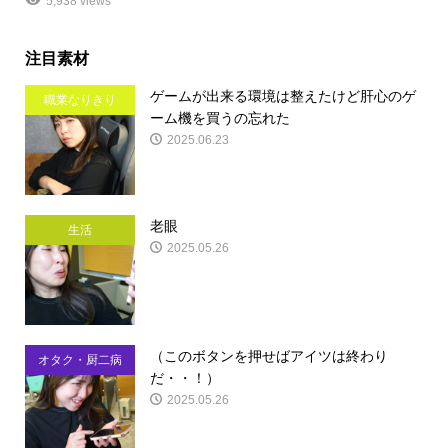
5,938 views
注目素材
ゲームが出来る環境は整えたけど肝心のゲ
職業なりきり
ーム機を買うの忘れた
2025.06.23
老眼
生活
2025.05.26
（このボタンを押せばアイツは終わり
オタク・厨二病
だ・・！）
2025.05.26