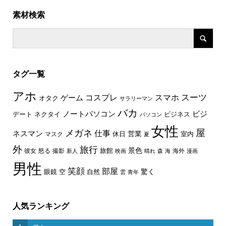
素材検索
タグ一覧
アホ
スーツ
コスプレ
スマホ
ゲーム
オタク
サラリーマン
バカ
ノートパソコン
ビジ
デート
ネクタイ
ビジネス
パソコン
女性
屋
メガネ
仕事
ネスマン
休日
営業
室内
マスク
夏
外
旅行
景色
旅館
彼女
怒る
撮影
海外
新人
映画
晴れ
森
海
漫画
男性
笑顔
部屋
驚く
眼鏡
空
自然
雲
青年
人気ランキング