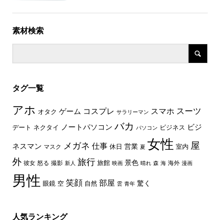
素材検索
タグ一覧
アホ
スーツ
コスプレ
スマホ
ゲーム
オタク
サラリーマン
バカ
ノートパソコン
ビジ
デート
ネクタイ
ビジネス
パソコン
女性
屋
メガネ
仕事
ネスマン
休日
営業
室内
マスク
夏
外
旅行
景色
旅館
彼女
怒る
撮影
海外
新人
映画
晴れ
森
海
漫画
男性
笑顔
部屋
驚く
眼鏡
空
自然
雲
青年
人気ランキング