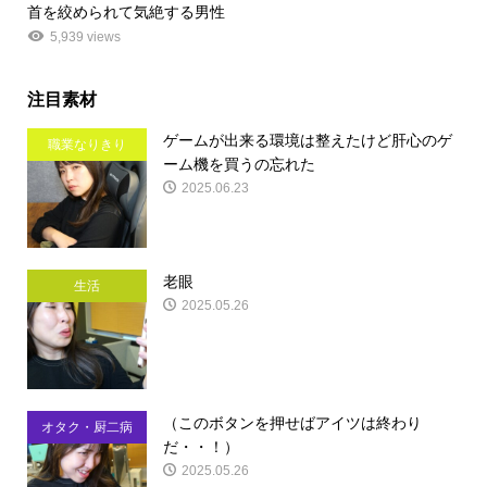
首を絞められて気絶する男性
5,939 views
注目素材
ゲームが出来る環境は整えたけど肝心のゲ
職業なりきり
ーム機を買うの忘れた
2025.06.23
老眼
生活
2025.05.26
（このボタンを押せばアイツは終わり
オタク・厨二病
だ・・！）
2025.05.26