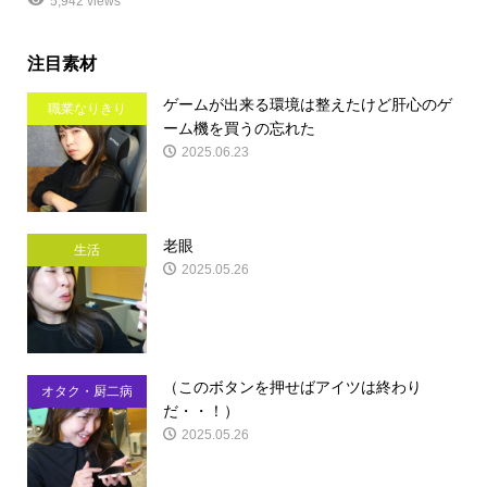
5,942 views
注目素材
ゲームが出来る環境は整えたけど肝心のゲ
職業なりきり
ーム機を買うの忘れた
2025.06.23
老眼
生活
2025.05.26
（このボタンを押せばアイツは終わり
オタク・厨二病
だ・・！）
2025.05.26