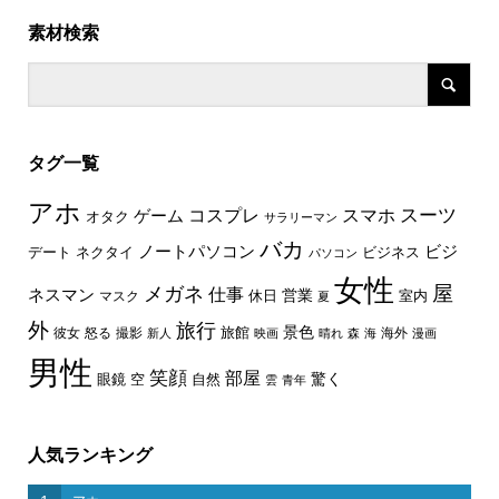
素材検索
タグ一覧
アホ
スーツ
コスプレ
スマホ
ゲーム
オタク
サラリーマン
バカ
ノートパソコン
ビジ
デート
ネクタイ
ビジネス
パソコン
女性
屋
メガネ
仕事
ネスマン
休日
営業
室内
マスク
夏
外
旅行
景色
旅館
彼女
怒る
撮影
海外
新人
映画
晴れ
森
海
漫画
男性
笑顔
部屋
驚く
眼鏡
空
自然
雲
青年
人気ランキング