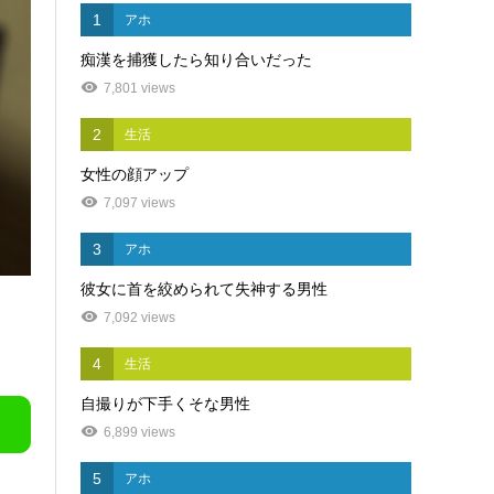
1
アホ
痴漢を捕獲したら知り合いだった
7,801 views
2
生活
女性の顔アップ
7,097 views
3
アホ
彼女に首を絞められて失神する男性
7,092 views
4
生活
自撮りが下手くそな男性
6,899 views
5
アホ