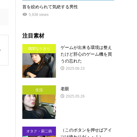
首を絞められて気絶する男性
5,938 views
注目素材
ゲームが出来る環境は整え
職業なりきり
たけど肝心のゲーム機を買
うの忘れた
2025.06.23
老眼
生活
2025.05.26
（このボタンを押せばアイ
オタク・厨二病
ツは終わりだ・・！）