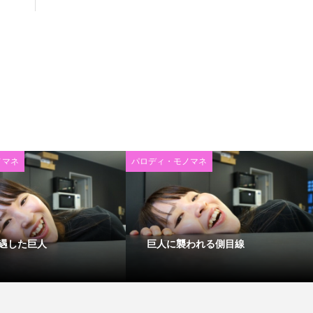
ノマネ
パロディ・モノマネ
遇した巨人
巨人に襲われる側目線