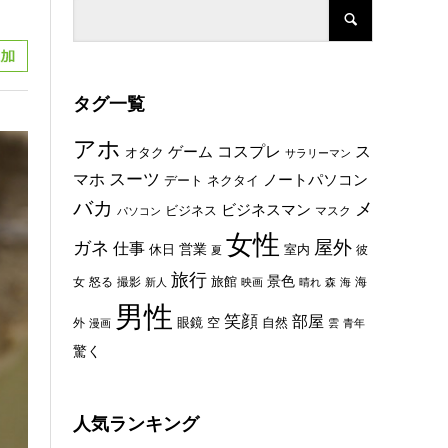
タグ一覧
アホ
コスプレ
ス
ゲーム
オタク
サラリーマン
スーツ
マホ
ノートパソコン
デート
ネクタイ
バカ
メ
ビジネスマン
ビジネス
マスク
パソコン
女性
屋外
ガネ
仕事
休日
営業
室内
彼
夏
旅行
景色
旅館
女
怒る
撮影
海
新人
映画
晴れ
森
海
男性
笑顔
部屋
眼鏡
空
外
自然
漫画
雲
青年
驚く
人気ランキング