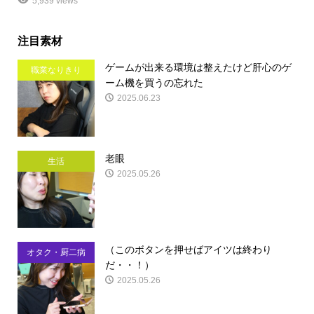
5,939 views
注目素材
ゲームが出来る環境は整えたけど肝心のゲ
職業なりきり
ーム機を買うの忘れた
2025.06.23
老眼
生活
2025.05.26
（このボタンを押せばアイツは終わり
オタク・厨二病
だ・・！）
2025.05.26