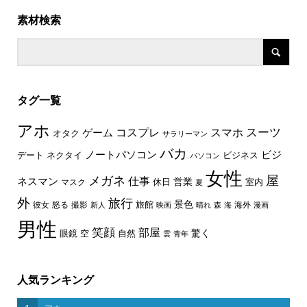
素材検索
タグ一覧
アホ
スーツ
コスプレ
スマホ
ゲーム
オタク
サラリーマン
バカ
ノートパソコン
ビジ
デート
ネクタイ
ビジネス
パソコン
女性
屋
メガネ
仕事
ネスマン
休日
営業
室内
マスク
夏
外
旅行
景色
旅館
彼女
怒る
撮影
海外
新人
映画
晴れ
森
海
漫画
男性
笑顔
部屋
驚く
眼鏡
空
自然
雲
青年
人気ランキング