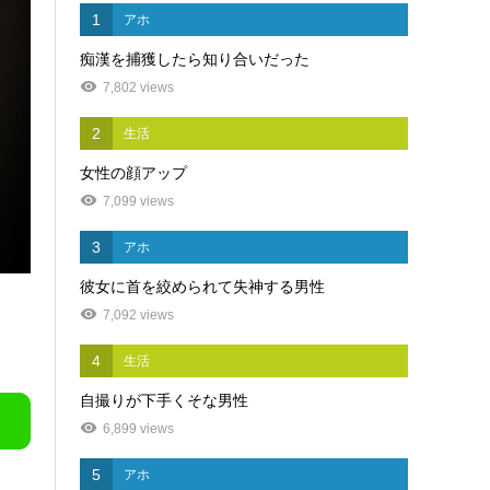
1
アホ
痴漢を捕獲したら知り合いだった
7,802 views
2
生活
女性の顔アップ
7,099 views
3
アホ
彼女に首を絞められて失神する男性
7,092 views
4
生活
自撮りが下手くそな男性
6,899 views
5
アホ