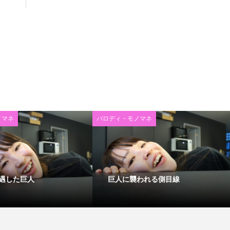
ノマネ
パロディ・モノマネ
遇した巨人
巨人に襲われる側目線