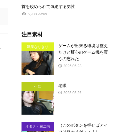
首を絞められて気絶する男性
5,938 views
注目素材
ゲームが出来る環境は整え
職業なりきり
たけど肝心のゲーム機を買
うの忘れた
2025.06.23
老眼
生活
2025.05.26
（このボタンを押せばアイ
オタク・厨二病
ツは終わりだ・・！）