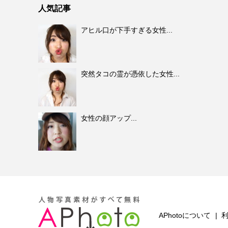
人気記事
アヒル口が下手すぎる女性...
突然タコの霊が憑依した女性...
女性の顔アップ...
APhotoについて