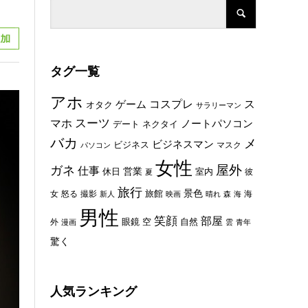
タグ一覧
アホ
コスプレ
ス
ゲーム
オタク
サラリーマン
スーツ
マホ
ノートパソコン
デート
ネクタイ
バカ
メ
ビジネスマン
ビジネス
マスク
パソコン
女性
屋外
ガネ
仕事
休日
営業
室内
彼
夏
旅行
景色
旅館
女
怒る
撮影
海
新人
映画
晴れ
森
海
男性
笑顔
部屋
眼鏡
空
外
自然
漫画
雲
青年
驚く
人気ランキング