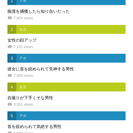
1
アホ
痴漢を捕獲したら知り合いだった
7,804 views
2
生活
女性の顔アップ
7,101 views
3
アホ
彼女に首を絞められて失神する男性
7,093 views
4
生活
自撮りが下手くそな男性
6,901 views
5
アホ
首を絞められて気絶する男性