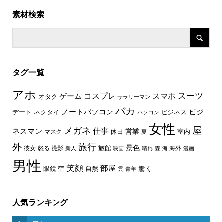
素材検索
タグ一覧
アホ
スーツ
コスプレ
スマホ
ゲーム
オタク
サラリーマン
バカ
ノートパソコン
ビジ
デート
ネクタイ
ビジネス
パソコン
女性
屋
メガネ
仕事
ネスマン
休日
営業
室内
マスク
夏
外
旅行
景色
旅館
彼女
怒る
撮影
海外
新人
映画
晴れ
森
海
漫画
男性
笑顔
部屋
驚く
眼鏡
空
自然
雲
青年
人気ランキング