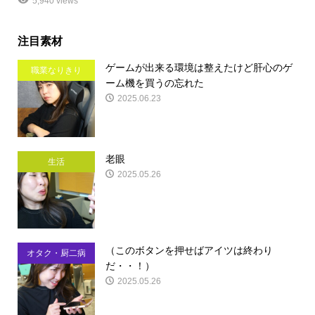
5,940 views
注目素材
ゲームが出来る環境は整えたけど肝心のゲ
職業なりきり
ーム機を買うの忘れた
2025.06.23
老眼
生活
2025.05.26
（このボタンを押せばアイツは終わり
オタク・厨二病
だ・・！）
2025.05.26