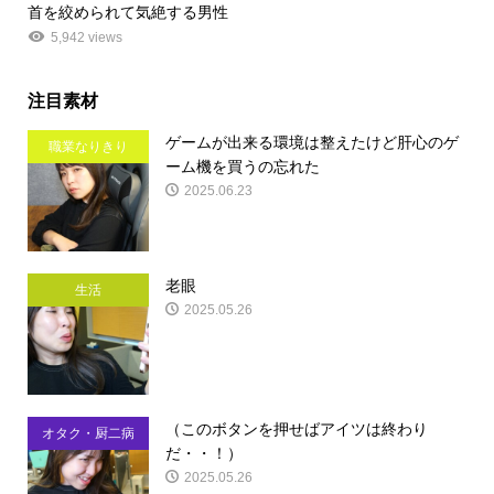
首を絞められて気絶する男性
5,942 views
注目素材
ゲームが出来る環境は整えたけど肝心のゲ
職業なりきり
ーム機を買うの忘れた
2025.06.23
老眼
生活
2025.05.26
（このボタンを押せばアイツは終わり
オタク・厨二病
だ・・！）
2025.05.26