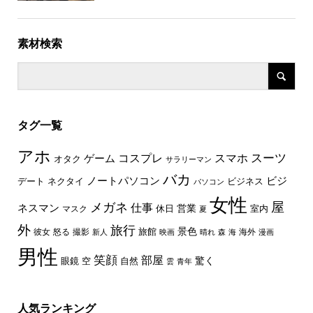
素材検索
タグ一覧
アホ
スーツ
コスプレ
スマホ
ゲーム
オタク
サラリーマン
バカ
ノートパソコン
ビジ
デート
ネクタイ
ビジネス
パソコン
女性
屋
メガネ
仕事
ネスマン
休日
営業
室内
マスク
夏
外
旅行
景色
旅館
彼女
怒る
撮影
海外
新人
映画
晴れ
森
海
漫画
男性
笑顔
部屋
驚く
眼鏡
空
自然
雲
青年
人気ランキング