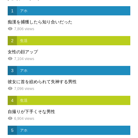
1
アホ
痴漢を捕獲したら知り合いだった
7,806 views
2
生活
女性の顔アップ
7,104 views
3
アホ
彼女に首を絞められて失神する男性
7,096 views
4
生活
自撮りが下手くそな男性
6,904 views
5
アホ