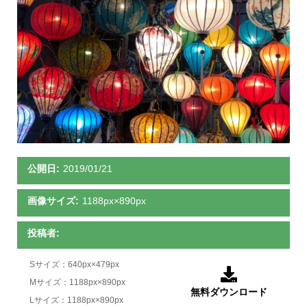
公開日:
2019/01/21
画像サイズ:
1188px×890px
投稿者:
Sサイズ：640px×479px

Mサイズ：1188px×890px
無料ダウンロード
Lサイズ：1188px×890px