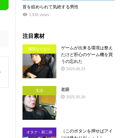
首を絞められて気絶する男性
5,938 views
注目素材
ゲームが出来る環境は整え
職業なりきり
たけど肝心のゲーム機を買
うの忘れた
2025.06.23
老眼
生活
2025.05.26
（このボタンを押せばアイ
オタク・厨二病
ツは終わりだ・・！）