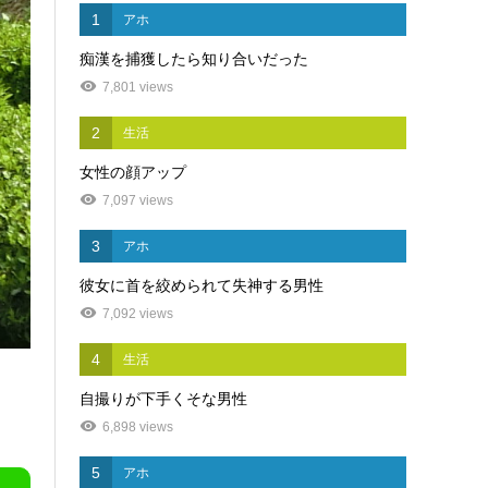
1
アホ
痴漢を捕獲したら知り合いだった
7,801 views
2
生活
女性の顔アップ
7,097 views
3
アホ
彼女に首を絞められて失神する男性
7,092 views
4
生活
自撮りが下手くそな男性
6,898 views
5
アホ