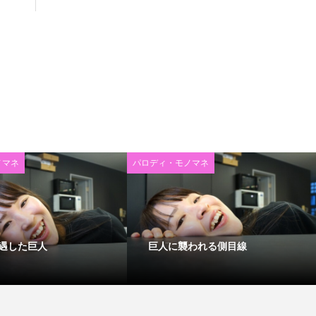
ノマネ
パロディ・モノマネ
遇した巨人
巨人に襲われる側目線