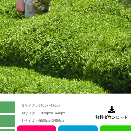
Sサイズ：640px×480px

Mサイズ：1920px×1440px
無料ダウンロード
Lサイズ：4608px×3456px