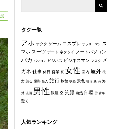
タグ一覧
アホ
コスプレ
ス
ゲーム
オタク
サラリーマン
スーツ
マホ
ノートパソコン
デート
ネクタイ
バカ
メ
ビジネスマン
ビジネス
マスク
パソコン
女性
屋外
ガネ
仕事
休日
営業
室内
彼
夏
旅行
景色
旅館
女
怒る
撮影
海
新人
映画
晴れ
森
海
男性
笑顔
部屋
眼鏡
空
外
自然
漫画
雲
青年
驚く
人気ランキング