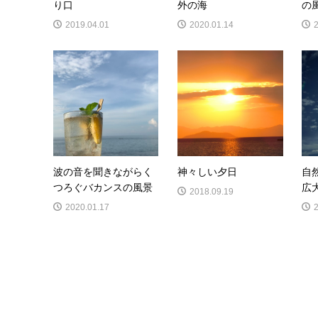
り口
外の海
の
2019.04.01
2020.01.14
波の音を聞きながらく
神々しい夕日
自
つろぐバカンスの風景
広
2018.09.19
2020.01.17