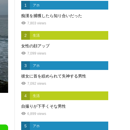
1
アホ
痴漢を捕獲したら知り合いだった
7,803 views
2
生活
女性の顔アップ
7,099 views
3
アホ
彼女に首を絞められて失神する男性
7,092 views
4
生活
自撮りが下手くそな男性
6,899 views
5
アホ