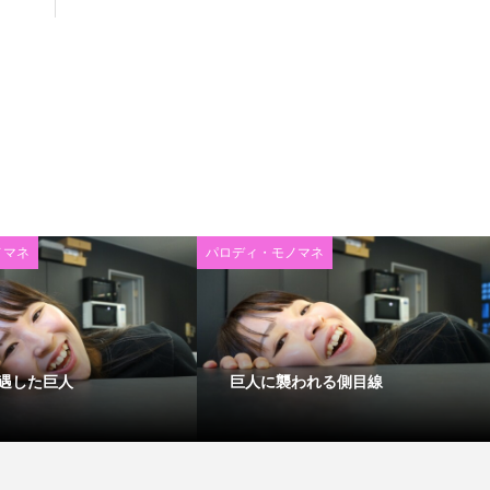
ノマネ
パロディ・モノマネ
遇した巨人
巨人に襲われる側目線