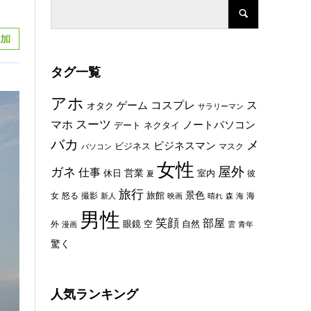
タグ一覧
アホ
コスプレ
ス
ゲーム
オタク
サラリーマン
スーツ
マホ
ノートパソコン
デート
ネクタイ
バカ
メ
ビジネスマン
ビジネス
マスク
パソコン
女性
屋外
ガネ
仕事
休日
営業
室内
彼
夏
旅行
景色
旅館
女
怒る
撮影
海
新人
映画
晴れ
森
海
男性
笑顔
部屋
眼鏡
空
外
自然
漫画
雲
青年
驚く
人気ランキング