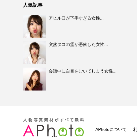
人気記事
アヒル口が下手すぎる女性...
突然タコの霊が憑依した女性...
会話中に白目をむいてしまう女性...
APhotoについて