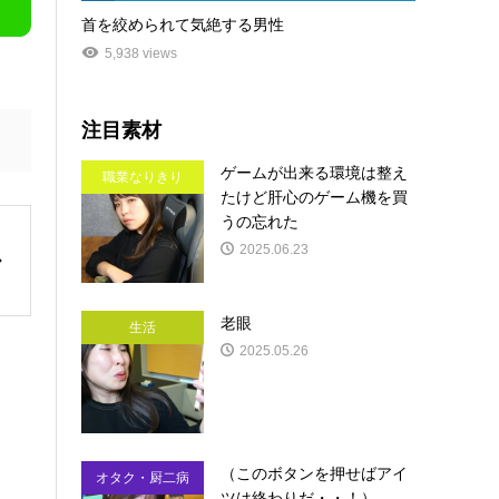
首を絞められて気絶する男性
5,938 views
注目素材
ゲームが出来る環境は整え
職業なりきり
たけど肝心のゲーム機を買
うの忘れた
2025.06.23
老眼
生活
2025.05.26
（このボタンを押せばアイ
オタク・厨二病
ツは終わりだ・・！）