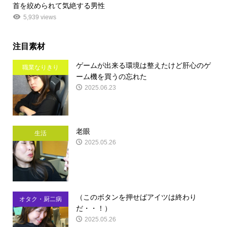
首を絞められて気絶する男性
5,939 views
注目素材
ゲームが出来る環境は整えたけど肝心のゲ
職業なりきり
ーム機を買うの忘れた
2025.06.23
老眼
生活
2025.05.26
（このボタンを押せばアイツは終わり
オタク・厨二病
だ・・！）
2025.05.26