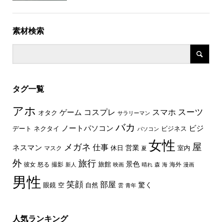
素材検索
タグ一覧
アホ
スーツ
コスプレ
スマホ
ゲーム
オタク
サラリーマン
バカ
ノートパソコン
ビジ
デート
ネクタイ
ビジネス
パソコン
女性
屋
メガネ
仕事
ネスマン
休日
営業
室内
マスク
夏
外
旅行
景色
旅館
彼女
怒る
撮影
海外
新人
映画
晴れ
森
海
漫画
男性
笑顔
部屋
驚く
眼鏡
空
自然
雲
青年
人気ランキング