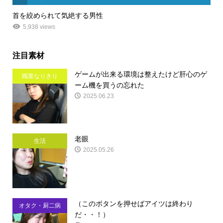
首を絞められて気絶する男性
5,938 views
注目素材
ゲームが出来る環境は整えたけど肝心のゲ
職業なりきり
ーム機を買うの忘れた
2025.06.23
老眼
生活
2025.05.26
（このボタンを押せばアイツは終わり
オタク・厨二病
だ・・！）