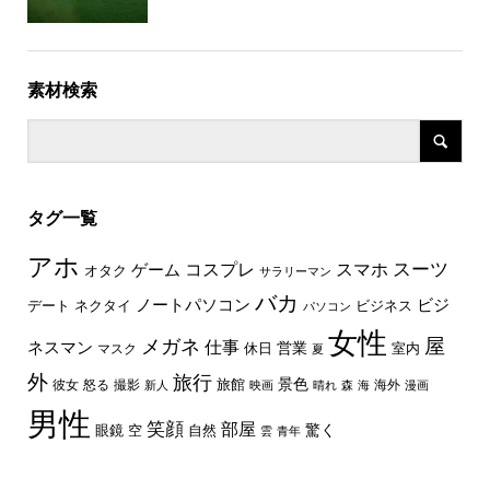
素材検索
タグ一覧
アホ
スーツ
コスプレ
スマホ
ゲーム
オタク
サラリーマン
バカ
ノートパソコン
ビジ
デート
ネクタイ
ビジネス
パソコン
女性
屋
メガネ
仕事
ネスマン
休日
営業
室内
マスク
夏
外
旅行
景色
旅館
彼女
怒る
撮影
海外
新人
映画
晴れ
森
海
漫画
男性
笑顔
部屋
驚く
眼鏡
空
自然
雲
青年