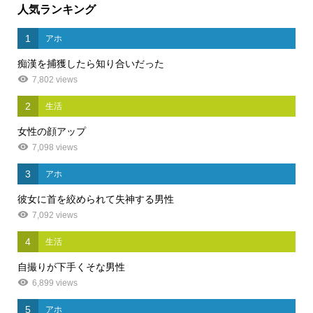
人気ランキング
1
アホ
痴漢を捕獲したら知り合いだった
7,802 views
2
生活
女性の顔アップ
7,098 views
3
アホ
彼女に首を絞められて失神する男性
7,092 views
4
生活
自撮りが下手くそな男性
6,899 views
5
アホ