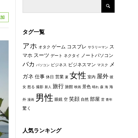
タグ一覧
アホ
コスプレ
ス
ゲーム
オタク
サラリーマン
スーツ
マホ
ノートパソコン
デート
ネクタイ
バカ
メ
ビジネスマン
ビジネス
マスク
パソコン
女性
屋外
ガネ
仕事
休日
営業
室内
彼
夏
旅行
景色
旅館
女
怒る
撮影
海
新人
映画
晴れ
森
海
男性
笑顔
部屋
眼鏡
空
外
自然
漫画
雲
青年
驚く
人気ランキング