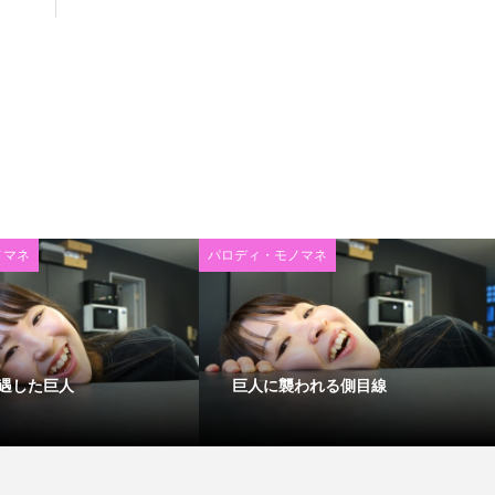
ノマネ
パロディ・モノマネ
遇した巨人
巨人に襲われる側目線