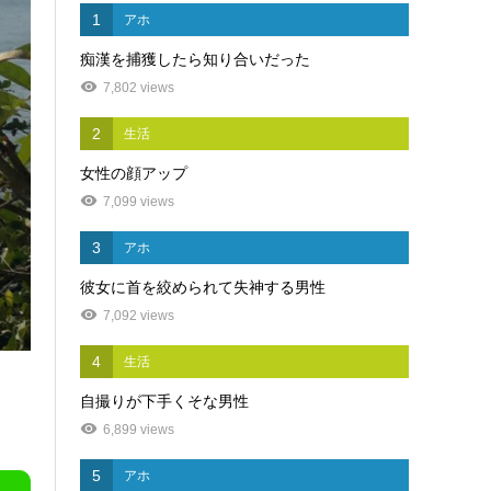
1
アホ
痴漢を捕獲したら知り合いだった
7,802 views
2
生活
女性の顔アップ
7,099 views
3
アホ
彼女に首を絞められて失神する男性
7,092 views
4
生活
自撮りが下手くそな男性
6,899 views
5
アホ