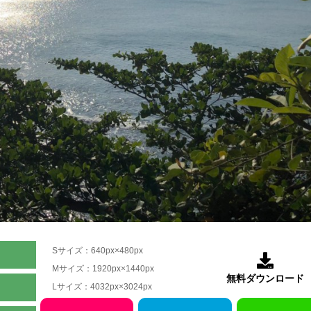
Sサイズ：640px×480px

Mサイズ：1920px×1440px
無料ダウンロード
Lサイズ：4032px×3024px