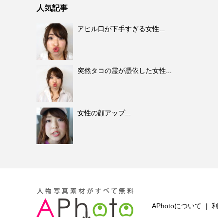
人気記事
アヒル口が下手すぎる女性...
突然タコの霊が憑依した女性...
女性の顔アップ...
APhotoについて