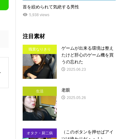
首を絞められて気絶する男性
5,938 views
注目素材
ゲームが出来る環境は整え
職業なりきり
たけど肝心のゲーム機を買
うの忘れた
2025.06.23
老眼
生活
2025.05.26
（このボタンを押せばアイ
オタク・厨二病
ツは終わりだ・・！）