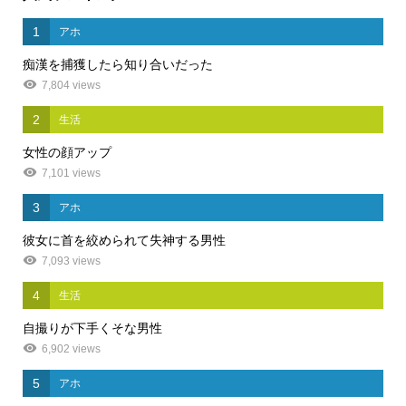
1
アホ
痴漢を捕獲したら知り合いだった
7,804 views
2
生活
女性の顔アップ
7,101 views
3
アホ
彼女に首を絞められて失神する男性
7,093 views
4
生活
自撮りが下手くそな男性
6,902 views
5
アホ