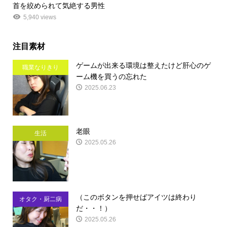
首を絞められて気絶する男性
5,940 views
注目素材
ゲームが出来る環境は整えたけど肝心のゲ
職業なりきり
ーム機を買うの忘れた
2025.06.23
老眼
生活
2025.05.26
（このボタンを押せばアイツは終わり
オタク・厨二病
だ・・！）
2025.05.26