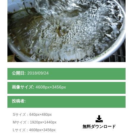
公開日:
2018/09/24
画像サイズ:
4608px×3456px
投稿者:
Sサイズ：640px×480px

Mサイズ：1920px×1440px
無料ダウンロード
Lサイズ：4608px×3456px