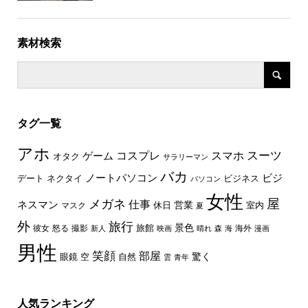
素材検索
タグ一覧
アホ
スーツ
コスプレ
スマホ
ゲーム
オタク
サラリーマン
バカ
ノートパソコン
ビジ
デート
ネクタイ
ビジネス
パソコン
女性
屋
メガネ
仕事
ネスマン
休日
営業
室内
マスク
夏
外
旅行
景色
旅館
彼女
怒る
撮影
海外
新人
映画
晴れ
森
海
漫画
男性
笑顔
部屋
驚く
眼鏡
空
自然
雲
青年
人気ランキング