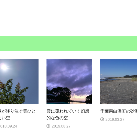
陽が降り注ぐ雲ひと
雲に覆われていく幻想
千葉県白浜町の砂
ない空
的な色の空
2019.03.27
2018.09.24
2019.08.27