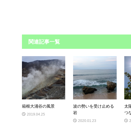
関連記事一覧
箱根大涌谷の風景
波の勢いを受け止める
太
岩
つ
2019.04.25
2020.01.23