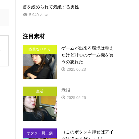
首を絞められて気絶する男性
5,940 views
注目素材
ゲームが出来る環境は整え
職業なりきり
たけど肝心のゲーム機を買
うの忘れた
2025.06.23
老眼
生活
2025.05.26
（このボタンを押せばアイ
オタク・厨二病
ツは終わりだ・・！）