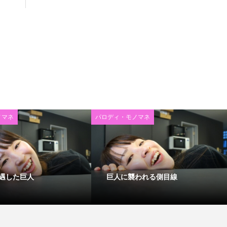
ノマネ
パロディ・モノマネ
遇した巨人
巨人に襲われる側目線