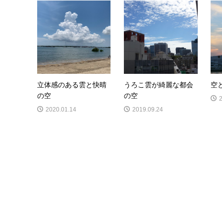
立体感のある雲と快晴
うろこ雲が綺麗な都会
空
の空
の空
2020.01.14
2019.09.24