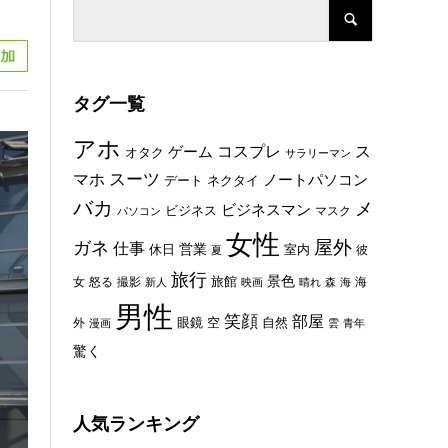
タグ一覧
アホ
コスプレ
ス
ゲーム
オタク
サラリーマン
スーツ
マホ
ノートパソコン
デート
ネクタイ
バカ
メ
ビジネスマン
ビジネス
マスク
パソコン
女性
屋外
ガネ
仕事
休日
営業
室内
彼
夏
旅行
景色
旅館
女
怒る
撮影
海
新人
映画
晴れ
森
海
男性
笑顔
部屋
眼鏡
空
外
自然
漫画
雲
青年
驚く
人気ランキング