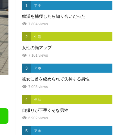
1
アホ
痴漢を捕獲したら知り合いだった
7,804 views
2
生活
女性の顔アップ
7,101 views
3
アホ
彼女に首を絞められて失神する男性
7,093 views
4
生活
自撮りが下手くそな男性
6,902 views
5
アホ