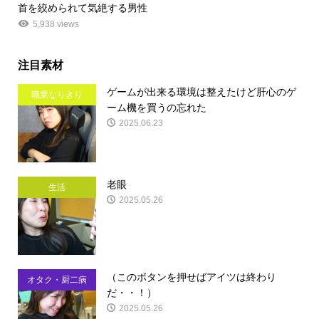
首を絞められて気絶する男性
5,938 views
注目素材
ゲームが出来る環境は整えたけど肝心のゲ
職業なりきり
ーム機を買うの忘れた
2025.06.23
老眼
生活
2025.05.26
（このボタンを押せばアイツは終わり
オタク・厨二病
だ・・！）
2025.05.26