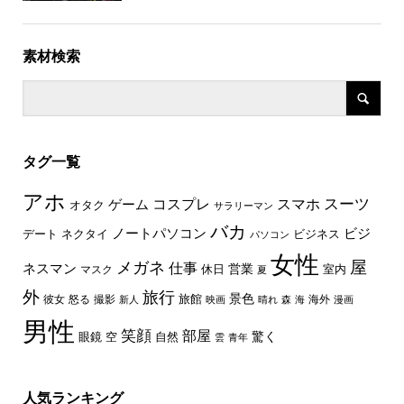
素材検索
タグ一覧
アホ
スーツ
コスプレ
スマホ
ゲーム
オタク
サラリーマン
バカ
ノートパソコン
ビジ
デート
ネクタイ
ビジネス
パソコン
女性
屋
メガネ
仕事
ネスマン
休日
営業
室内
マスク
夏
外
旅行
景色
旅館
彼女
怒る
撮影
海外
新人
映画
晴れ
森
海
漫画
男性
笑顔
部屋
驚く
眼鏡
空
自然
雲
青年
人気ランキング