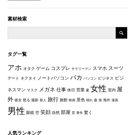
素材検索
タグ一覧
アホ
スーツ
コスプレ
スマホ
ゲーム
オタク
サラリーマン
バカ
ノートパソコン
ビジ
デート
ネクタイ
ビジネス
パソコン
女性
屋
メガネ
仕事
ネスマン
休日
営業
室内
マスク
夏
外
旅行
景色
旅館
彼女
怒る
撮影
海外
新人
映画
晴れ
森
海
漫画
男性
笑顔
部屋
驚く
眼鏡
空
自然
雲
青年
人気ランキング