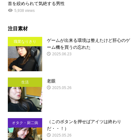
首を絞められて気絶する男性
5,938 views
注目素材
ゲームが出来る環境は整えたけど肝心のゲ
職業なりきり
ーム機を買うの忘れた
2025.06.23
老眼
生活
2025.05.26
（このボタンを押せばアイツは終わり
オタク・厨二病
だ・・！）
2025.05.26