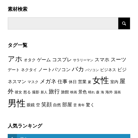
素材検索
タグ一覧
アホ
スーツ
コスプレ
スマホ
ゲーム
オタク
サラリーマン
バカ
ノートパソコン
ビジ
デート
ネクタイ
ビジネス
パソコン
女性
屋
メガネ
仕事
ネスマン
休日
営業
室内
マスク
夏
外
旅行
景色
旅館
彼女
怒る
撮影
海外
新人
映画
晴れ
森
海
漫画
男性
笑顔
部屋
驚く
眼鏡
空
自然
雲
青年
人気ランキング