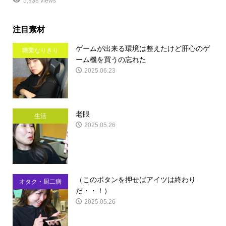
5,938 views
注目素材
ゲームが出来る環境は整えたけど肝心のゲ
職業なりきり
ーム機を買うの忘れた
2025.06.23
老眼
生活
2025.05.26
（このボタンを押せばアイツは終わり
オタク・厨二病
だ・・！）
2025.05.26