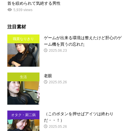
首を絞められて気絶する男性
5,939 views
注目素材
ゲームが出来る環境は整えたけど肝心のゲ
職業なりきり
ーム機を買うの忘れた
2025.06.23
老眼
生活
2025.05.26
（このボタンを押せばアイツは終わり
オタク・厨二病
だ・・！）
2025.05.26