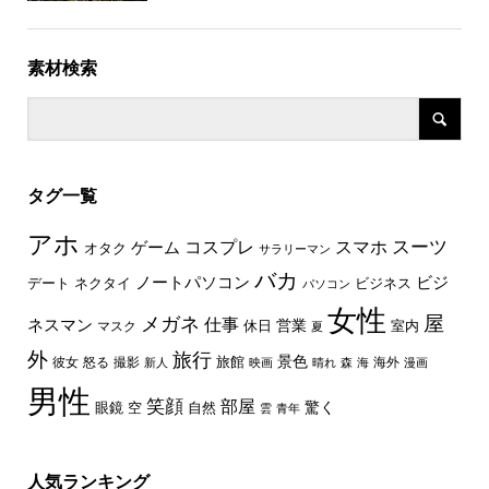
素材検索
タグ一覧
アホ
スーツ
コスプレ
スマホ
ゲーム
オタク
サラリーマン
バカ
ノートパソコン
ビジ
デート
ネクタイ
ビジネス
パソコン
女性
屋
メガネ
仕事
ネスマン
休日
営業
室内
マスク
夏
外
旅行
景色
旅館
彼女
怒る
撮影
海外
新人
映画
晴れ
森
海
漫画
男性
笑顔
部屋
驚く
眼鏡
空
自然
雲
青年
人気ランキング