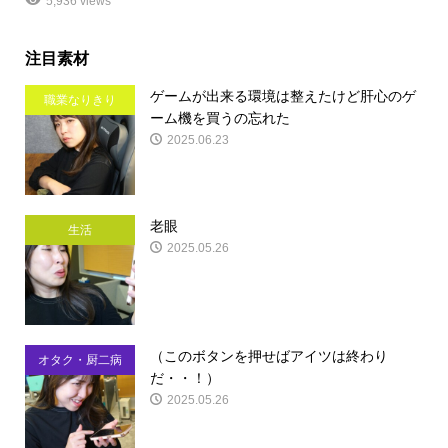
5,936 views
注目素材
ゲームが出来る環境は整えたけど肝心のゲ
職業なりきり
ーム機を買うの忘れた
2025.06.23
老眼
生活
2025.05.26
（このボタンを押せばアイツは終わり
オタク・厨二病
だ・・！）
2025.05.26