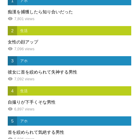
1
アホ
痴漢を捕獲したら知り合いだった
7,801 views
2
生活
女性の顔アップ
7,096 views
3
アホ
彼女に首を絞められて失神する男性
7,092 views
4
生活
自撮りが下手くそな男性
6,897 views
5
アホ
首を絞められて気絶する男性