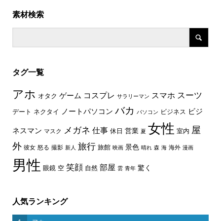
素材検索
タグ一覧
アホ
スーツ
コスプレ
スマホ
ゲーム
オタク
サラリーマン
バカ
ノートパソコン
ビジ
デート
ネクタイ
ビジネス
パソコン
女性
屋
メガネ
仕事
ネスマン
休日
営業
室内
マスク
夏
外
旅行
景色
旅館
彼女
怒る
撮影
海外
新人
映画
晴れ
森
海
漫画
男性
笑顔
部屋
驚く
眼鏡
空
自然
雲
青年
人気ランキング