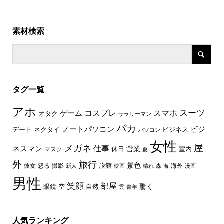
素材検索
タグ一覧
アホ
スーツ
コスプレ
スマホ
ゲーム
オタク
サラリーマン
バカ
ノートパソコン
ビジ
デート
ネクタイ
ビジネス
パソコン
女性
屋
メガネ
仕事
ネスマン
休日
営業
室内
マスク
夏
外
旅行
景色
旅館
彼女
怒る
撮影
海外
新人
映画
晴れ
森
海
漫画
男性
笑顔
部屋
驚く
眼鏡
空
自然
雲
青年
人気ランキング