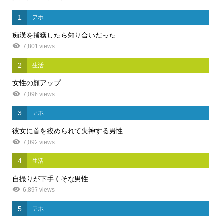
1
アホ
痴漢を捕獲したら知り合いだった
7,801 views
2
生活
女性の顔アップ
7,096 views
3
アホ
彼女に首を絞められて失神する男性
7,092 views
4
生活
自撮りが下手くそな男性
6,897 views
5
アホ