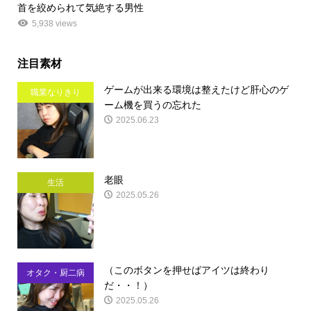
首を絞められて気絶する男性
5,938 views
注目素材
ゲームが出来る環境は整えたけど肝心のゲ
職業なりきり
ーム機を買うの忘れた
2025.06.23
老眼
生活
2025.05.26
（このボタンを押せばアイツは終わり
オタク・厨二病
だ・・！）
2025.05.26