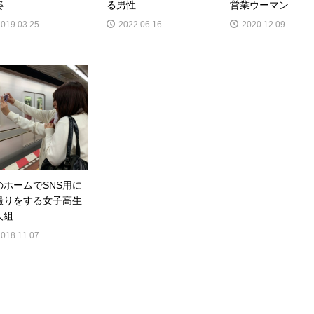
姿
る男性
営業ウーマン
2019.03.25
2022.06.16
2020.12.09
のホームでSNS用に
撮りをする女子高生
人組
2018.11.07