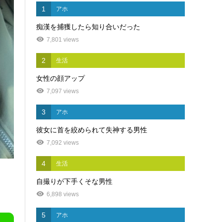
1
アホ
痴漢を捕獲したら知り合いだった
7,801 views
2
生活
女性の顔アップ
7,097 views
3
アホ
彼女に首を絞められて失神する男性
7,092 views
4
生活
自撮りが下手くそな男性
6,898 views
5
アホ