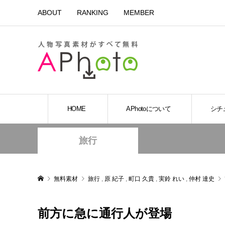
ABOUT
RANKING
MEMBER
HOME
APhotoについて
シチ
旅行
無料素材
旅行
,
原 紀子
,
町口 久貴
,
実鈴 れい
,
仲村 達史
前方に急に通行人が登場