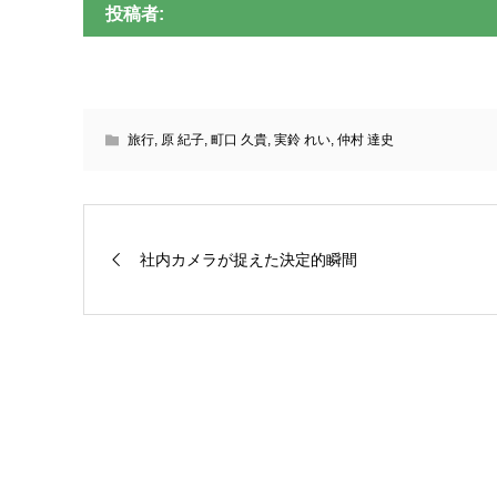
投稿者:
旅行
,
原 紀子
,
町口 久貴
,
実鈴 れい
,
仲村 達史
社内カメラが捉えた決定的瞬間