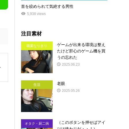
首を絞められて気絶する男性
5,938 views
注目素材
ゲームが出来る環境は整え
職業なりきり
たけど肝心のゲーム機を買
うの忘れた
2025.06.23
老眼
生活
2025.05.26
（このボタンを押せばアイ
オタク・厨二病
ツは終わりだ・・！）