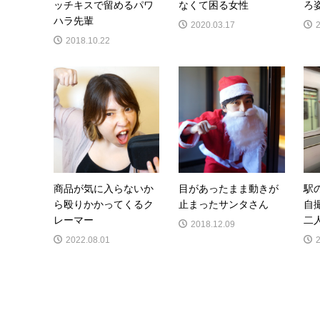
ッチキスで留めるパワ
なくて困る女性
ろ
ハラ先輩
2020.03.17
2018.10.22
商品が気に入らないか
目があったまま動きが
駅
ら殴りかかってくるク
止まったサンタさん
自
レーマー
二
2018.12.09
2022.08.01