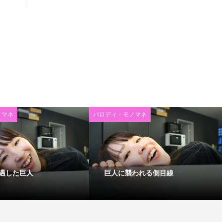
ノマネ
パロディ・モノマネ
遇した巨人
巨人に襲われる側目線