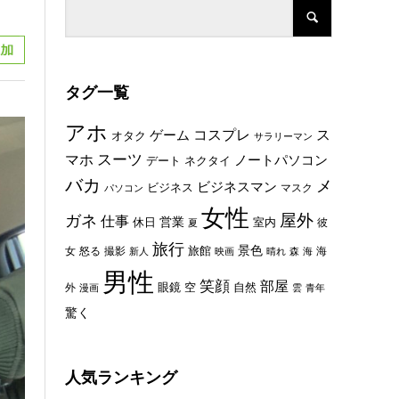
タグ一覧
アホ
コスプレ
ス
ゲーム
オタク
サラリーマン
スーツ
マホ
ノートパソコン
デート
ネクタイ
バカ
メ
ビジネスマン
ビジネス
マスク
パソコン
女性
屋外
ガネ
仕事
休日
営業
室内
彼
夏
旅行
景色
旅館
女
怒る
撮影
海
新人
映画
晴れ
森
海
男性
笑顔
部屋
眼鏡
空
外
自然
漫画
雲
青年
驚く
人気ランキング