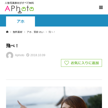
アホ
無料素材
アホ
,
実鈴 れい
飛べ！
飛べ！
Aphoto
2018.10.09