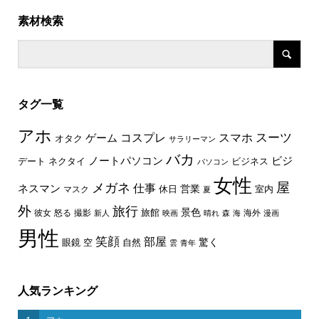
素材検索
タグ一覧
アホ
スーツ
コスプレ
スマホ
ゲーム
オタク
サラリーマン
バカ
ノートパソコン
ビジ
デート
ネクタイ
ビジネス
パソコン
女性
屋
メガネ
仕事
ネスマン
休日
営業
室内
マスク
夏
外
旅行
景色
旅館
彼女
怒る
撮影
海外
新人
映画
晴れ
森
海
漫画
男性
笑顔
部屋
驚く
眼鏡
空
自然
雲
青年
人気ランキング