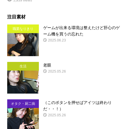
5,939 views
注目素材
ゲームが出来る環境は整えたけど肝心のゲ
職業なりきり
ーム機を買うの忘れた
2025.06.23
老眼
生活
2025.05.26
（このボタンを押せばアイツは終わり
オタク・厨二病
だ・・！）
2025.05.26