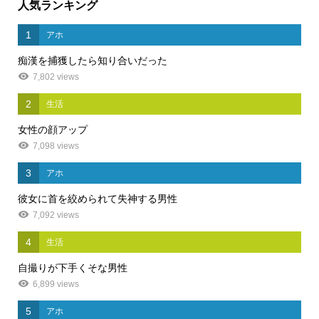
人気ランキング
1
アホ
痴漢を捕獲したら知り合いだった
7,802 views
2
生活
女性の顔アップ
7,098 views
3
アホ
彼女に首を絞められて失神する男性
7,092 views
4
生活
自撮りが下手くそな男性
6,899 views
5
アホ