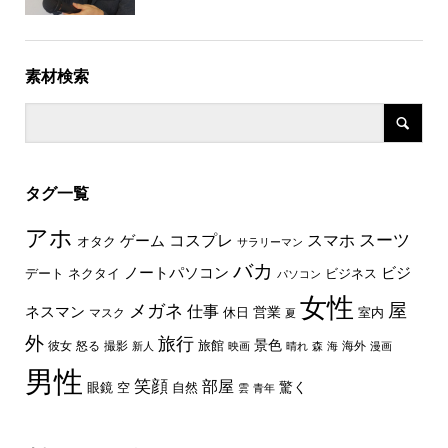
素材検索
タグ一覧
アホ
スーツ
コスプレ
スマホ
ゲーム
オタク
サラリーマン
バカ
ノートパソコン
ビジ
デート
ネクタイ
ビジネス
パソコン
女性
屋
メガネ
仕事
ネスマン
休日
営業
室内
マスク
夏
外
旅行
景色
旅館
彼女
怒る
撮影
海外
新人
映画
晴れ
森
海
漫画
男性
笑顔
部屋
驚く
眼鏡
空
自然
雲
青年