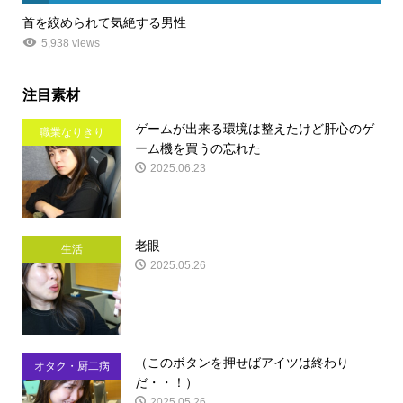
首を絞められて気絶する男性
5,938 views
注目素材
ゲームが出来る環境は整えたけど肝心のゲ
職業なりきり
ーム機を買うの忘れた
2025.06.23
老眼
生活
2025.05.26
（このボタンを押せばアイツは終わり
オタク・厨二病
だ・・！）
2025.05.26