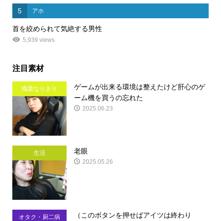
5
アホ
首を絞められて気絶する男性
5,939 views
注目素材
ゲームが出来る環境は整えたけど肝心のゲ
職業なりきり
ーム機を買うの忘れた
2025.06.23
老眼
生活
2025.05.26
（このボタンを押せばアイツは終わり
オタク・厨二病