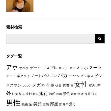
素材検索
タグ一覧
アホ
スーツ
コスプレ
スマホ
ゲーム
オタク
サラリーマン
バカ
ノートパソコン
ビジ
デート
ネクタイ
ビジネス
パソコン
女性
屋
メガネ
仕事
ネスマン
休日
営業
室内
マスク
夏
外
旅行
景色
旅館
彼女
怒る
撮影
海外
新人
映画
晴れ
森
海
漫画
男性
笑顔
部屋
驚く
眼鏡
空
自然
雲
青年