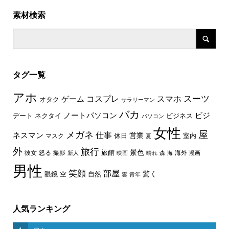
素材検索
タグ一覧
アホ
スーツ
コスプレ
スマホ
ゲーム
オタク
サラリーマン
バカ
ノートパソコン
ビジ
デート
ネクタイ
ビジネス
パソコン
女性
屋
メガネ
仕事
ネスマン
休日
営業
室内
マスク
夏
外
旅行
景色
旅館
彼女
怒る
撮影
海外
新人
映画
晴れ
森
海
漫画
男性
笑顔
部屋
驚く
眼鏡
空
自然
雲
青年
人気ランキング