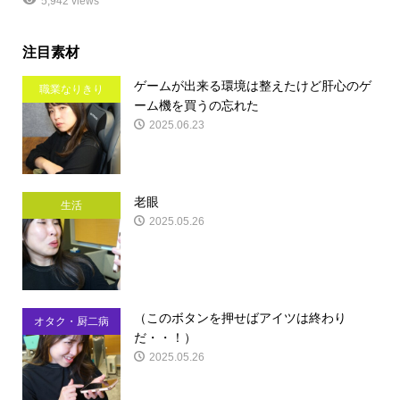
5,942 views
注目素材
ゲームが出来る環境は整えたけど肝心のゲ
職業なりきり
ーム機を買うの忘れた
2025.06.23
老眼
生活
2025.05.26
（このボタンを押せばアイツは終わり
オタク・厨二病
だ・・！）
2025.05.26