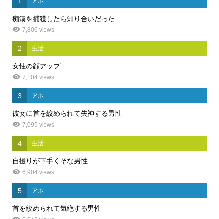
1
アホ
痴漢を捕獲したら知り合いだった
7,806 views
2
生活
女性の顔アップ
7,104 views
3
アホ
彼女に首を絞められて失神する男性
7,095 views
4
生活
自撮りが下手くそな男性
6,904 views
5
アホ
首を絞められて気絶する男性