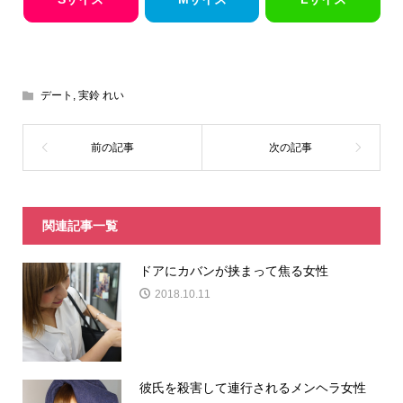
デート
,
実鈴 れい
関連記事一覧
ドアにカバンが挟まって焦る女性
2018.10.11
彼氏を殺害して連行されるメンヘラ女性