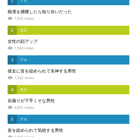
1
アホ
痴漢を捕獲したら知り合いだった
7,801 views
2
生活
女性の顔アップ
7,096 views
3
アホ
彼女に首を絞められて失神する男性
7,092 views
4
生活
自撮りが下手くそな男性
6,897 views
5
アホ
首を絞められて気絶する男性