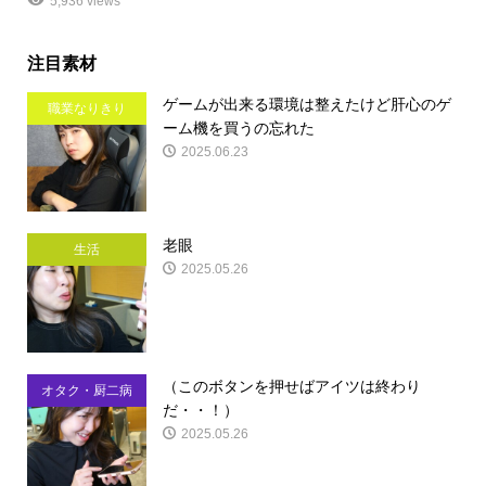
5,936 views
注目素材
ゲームが出来る環境は整えたけど肝心のゲ
職業なりきり
ーム機を買うの忘れた
2025.06.23
老眼
生活
2025.05.26
（このボタンを押せばアイツは終わり
オタク・厨二病
だ・・！）
2025.05.26