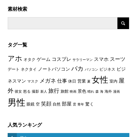
素材検索
タグ一覧
アホ
スーツ
コスプレ
スマホ
ゲーム
オタク
サラリーマン
バカ
ノートパソコン
ビジ
デート
ネクタイ
ビジネス
パソコン
女性
屋
メガネ
仕事
ネスマン
休日
営業
室内
マスク
夏
外
旅行
景色
旅館
彼女
怒る
撮影
海外
新人
映画
晴れ
森
海
漫画
男性
笑顔
部屋
驚く
眼鏡
空
自然
雲
青年
人気ランキング