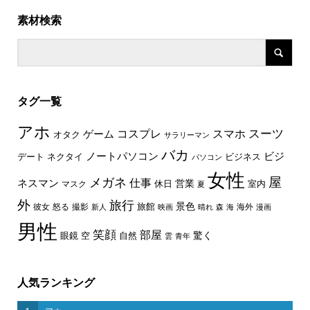
素材検索
タグ一覧
アホ
スーツ
コスプレ
スマホ
ゲーム
オタク
サラリーマン
バカ
ノートパソコン
ビジ
デート
ネクタイ
ビジネス
パソコン
女性
屋
メガネ
仕事
ネスマン
休日
営業
室内
マスク
夏
外
旅行
景色
旅館
彼女
怒る
撮影
海外
新人
映画
晴れ
森
海
漫画
男性
笑顔
部屋
驚く
眼鏡
空
自然
雲
青年
人気ランキング