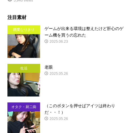
5,940 views
注目素材
ゲームが出来る環境は整えたけど肝心のゲ
職業なりきり
ーム機を買うの忘れた
2025.06.23
老眼
生活
2025.05.26
（このボタンを押せばアイツは終わり
オタク・厨二病
だ・・！）
2025.05.26