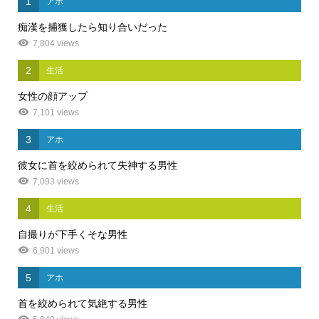
1
アホ
痴漢を捕獲したら知り合いだった
7,804 views
2
生活
女性の顔アップ
7,101 views
3
アホ
彼女に首を絞められて失神する男性
7,093 views
4
生活
自撮りが下手くそな男性
6,901 views
5
アホ
首を絞められて気絶する男性