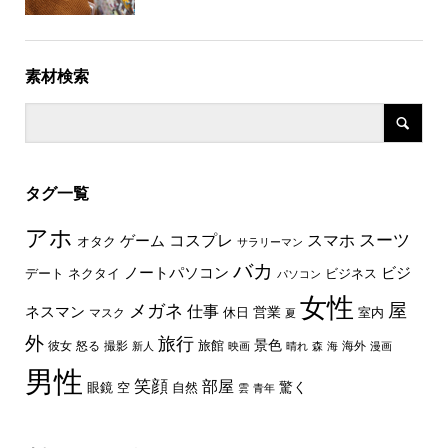
素材検索
タグ一覧
アホ
スーツ
コスプレ
スマホ
ゲーム
オタク
サラリーマン
バカ
ノートパソコン
ビジ
デート
ネクタイ
ビジネス
パソコン
女性
屋
メガネ
仕事
ネスマン
休日
営業
室内
マスク
夏
外
旅行
景色
旅館
彼女
怒る
撮影
海外
新人
映画
晴れ
森
海
漫画
男性
笑顔
部屋
驚く
眼鏡
空
自然
雲
青年