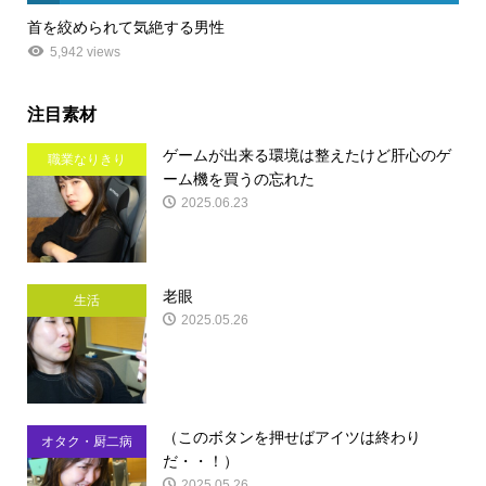
首を絞められて気絶する男性
5,942 views
注目素材
ゲームが出来る環境は整えたけど肝心のゲ
職業なりきり
ーム機を買うの忘れた
2025.06.23
老眼
生活
2025.05.26
（このボタンを押せばアイツは終わり
オタク・厨二病
だ・・！）
2025.05.26