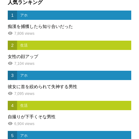
人気ランキング
1
アホ
痴漢を捕獲したら知り合いだった
7,806 views
2
生活
女性の顔アップ
7,104 views
3
アホ
彼女に首を絞められて失神する男性
7,095 views
4
生活
自撮りが下手くそな男性
6,904 views
5
アホ