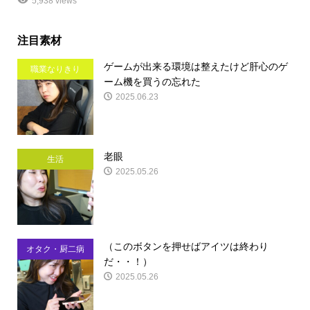
5,938 views
注目素材
ゲームが出来る環境は整えたけど肝心のゲ
職業なりきり
ーム機を買うの忘れた
2025.06.23
老眼
生活
2025.05.26
（このボタンを押せばアイツは終わり
オタク・厨二病
だ・・！）
2025.05.26