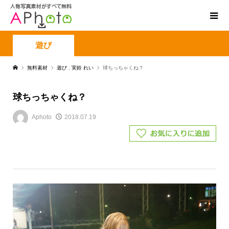
遊び
無料素材
遊び
,
実鈴 れい
球ちっちゃくね？
球ちっちゃくね？
Aphoto
2018.07.19