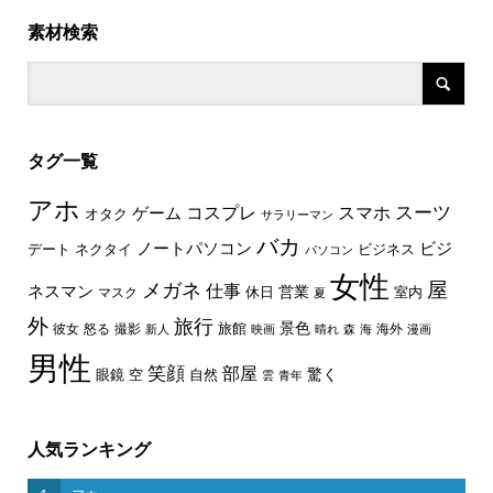
素材検索
タグ一覧
アホ
スーツ
コスプレ
スマホ
ゲーム
オタク
サラリーマン
バカ
ノートパソコン
ビジ
デート
ネクタイ
ビジネス
パソコン
女性
屋
メガネ
仕事
ネスマン
休日
営業
室内
マスク
夏
外
旅行
景色
旅館
彼女
怒る
撮影
海外
新人
映画
晴れ
森
海
漫画
男性
笑顔
部屋
驚く
眼鏡
空
自然
雲
青年
人気ランキング