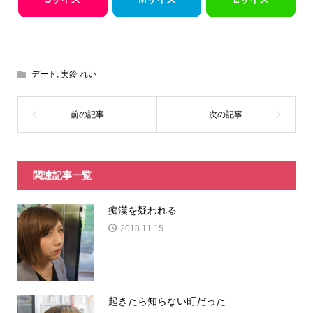
デート
,
実鈴 れい
関連記事一覧
痴漢を疑われる
2018.11.15
起きたら知らない町だった