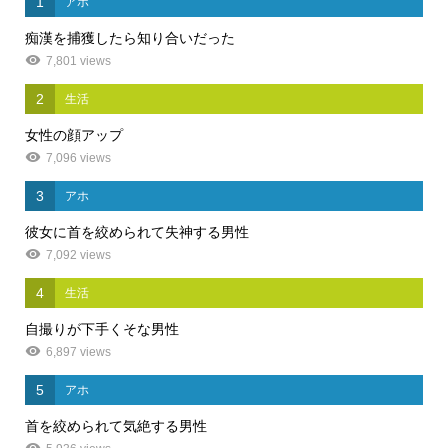
1
アホ
痴漢を捕獲したら知り合いだった
7,801 views
2
生活
女性の顔アップ
7,096 views
3
アホ
彼女に首を絞められて失神する男性
7,092 views
4
生活
自撮りが下手くそな男性
6,897 views
5
アホ
首を絞められて気絶する男性