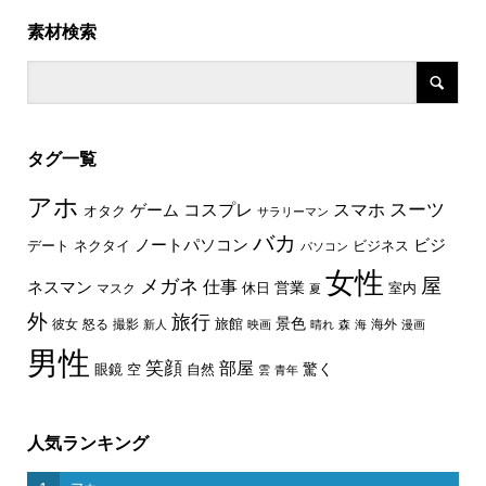
素材検索
タグ一覧
アホ
スーツ
コスプレ
スマホ
ゲーム
オタク
サラリーマン
バカ
ノートパソコン
ビジ
デート
ネクタイ
ビジネス
パソコン
女性
屋
メガネ
仕事
ネスマン
休日
営業
室内
マスク
夏
外
旅行
景色
旅館
彼女
怒る
撮影
海外
新人
映画
晴れ
森
海
漫画
男性
笑顔
部屋
驚く
眼鏡
空
自然
雲
青年
人気ランキング