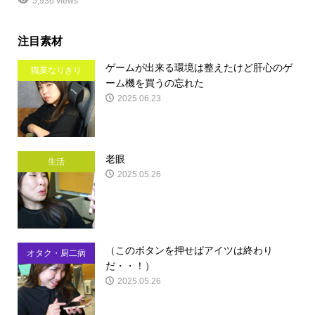
5,936 views
注目素材
ゲームが出来る環境は整えたけど肝心のゲ
職業なりきり
ーム機を買うの忘れた
2025.06.23
老眼
生活
2025.05.26
（このボタンを押せばアイツは終わり
オタク・厨二病
だ・・！）
2025.05.26