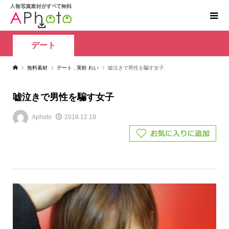
デート
無料素材
デート
,
実鈴 れい
嘘泣きで男性を騙す女子
嘘泣きで男性を騙す女子
Aphoto
2018.12.19