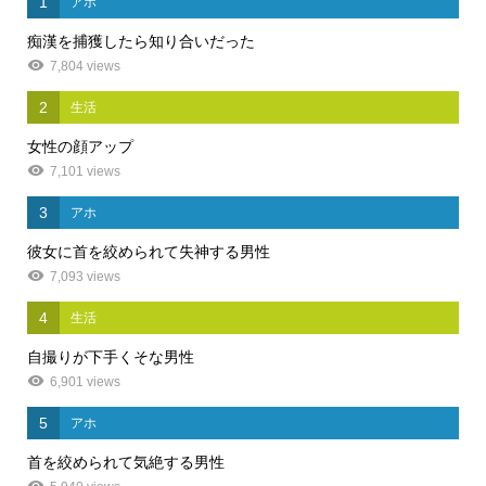
1
アホ
痴漢を捕獲したら知り合いだった
7,804 views
2
生活
女性の顔アップ
7,101 views
3
アホ
彼女に首を絞められて失神する男性
7,093 views
4
生活
自撮りが下手くそな男性
6,901 views
5
アホ
首を絞められて気絶する男性