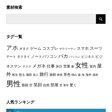
素材検索
タグ一覧
アホ
スーツ
コスプレ
スマホ
ゲーム
オタク
サラリーマン
バカ
ノートパソコン
ビジ
デート
ネクタイ
ビジネス
パソコン
女性
屋
メガネ
仕事
ネスマン
休日
営業
室内
マスク
夏
外
旅行
景色
旅館
彼女
怒る
撮影
海外
新人
映画
晴れ
森
海
漫画
男性
笑顔
部屋
驚く
眼鏡
空
自然
雲
青年
人気ランキング