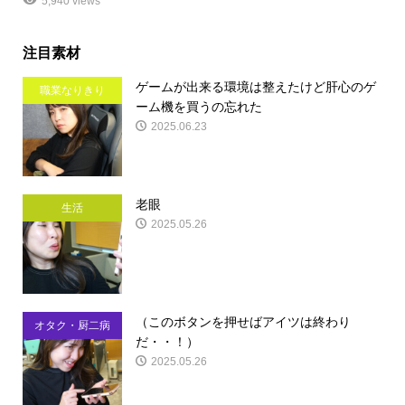
5,940 views
注目素材
ゲームが出来る環境は整えたけど肝心のゲ
職業なりきり
ーム機を買うの忘れた
2025.06.23
老眼
生活
2025.05.26
（このボタンを押せばアイツは終わり
オタク・厨二病
だ・・！）
2025.05.26