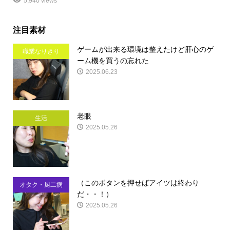
5,940 views
注目素材
ゲームが出来る環境は整えたけど肝心のゲ
職業なりきり
ーム機を買うの忘れた
2025.06.23
老眼
生活
2025.05.26
（このボタンを押せばアイツは終わり
オタク・厨二病
だ・・！）
2025.05.26