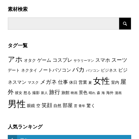
素材検索
タグ一覧
アホ
スーツ
コスプレ
スマホ
ゲーム
オタク
サラリーマン
バカ
ノートパソコン
ビジ
デート
ネクタイ
ビジネス
パソコン
女性
屋
メガネ
仕事
ネスマン
休日
営業
室内
マスク
夏
外
旅行
景色
旅館
彼女
怒る
撮影
海外
新人
映画
晴れ
森
海
漫画
男性
笑顔
部屋
驚く
眼鏡
空
自然
雲
青年
人気ランキング