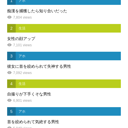
1
アホ
痴漢を捕獲したら知り合いだった
7,804 views
2
生活
女性の顔アップ
7,101 views
3
アホ
彼女に首を絞められて失神する男性
7,092 views
4
生活
自撮りが下手くそな男性
6,901 views
5
アホ
首を絞められて気絶する男性