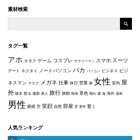
素材検索
タグ一覧
アホ
スーツ
コスプレ
スマホ
ゲーム
オタク
サラリーマン
バカ
ノートパソコン
ビジ
デート
ネクタイ
ビジネス
パソコン
女性
屋
メガネ
仕事
ネスマン
休日
営業
室内
マスク
夏
外
旅行
景色
旅館
彼女
怒る
撮影
海外
新人
映画
晴れ
森
海
漫画
男性
笑顔
部屋
驚く
眼鏡
空
自然
雲
青年
人気ランキング