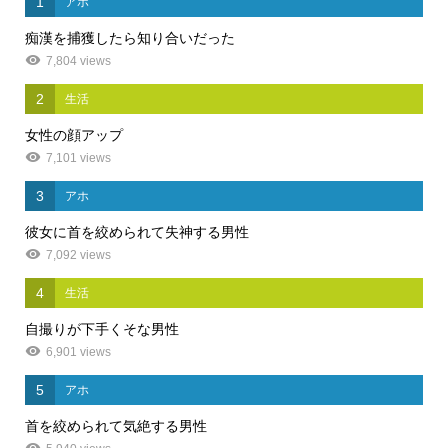
1
アホ
痴漢を捕獲したら知り合いだった
7,804 views
2
生活
女性の顔アップ
7,101 views
3
アホ
彼女に首を絞められて失神する男性
7,092 views
4
生活
自撮りが下手くそな男性
6,901 views
5
アホ
首を絞められて気絶する男性