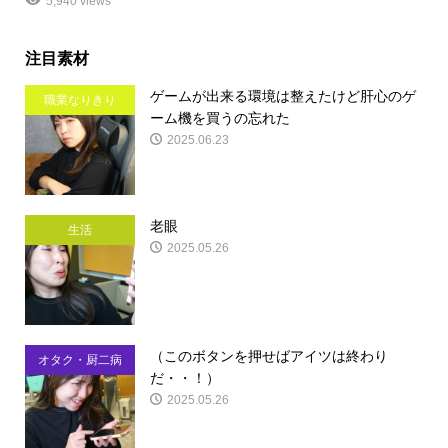
5,940 views
注目素材
ゲームが出来る環境は整えたけど肝心のゲ
職業なりきり
ーム機を買うの忘れた
2025.06.23
老眼
生活
2025.05.26
（このボタンを押せばアイツは終わり
オタク・厨二病
だ・・！）
2025.05.26