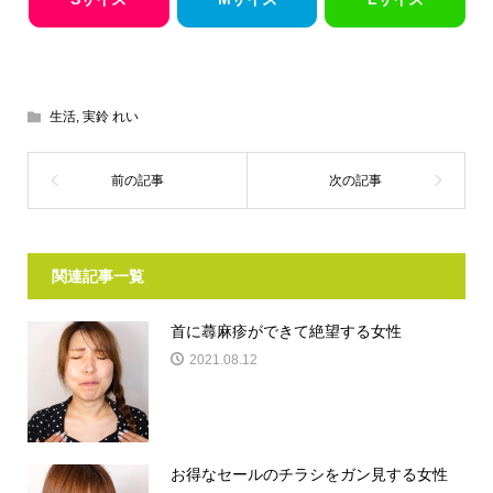
生活
,
実鈴 れい
関連記事一覧
首に蕁麻疹ができて絶望する女性
2021.08.12
お得なセールのチラシをガン見する女性