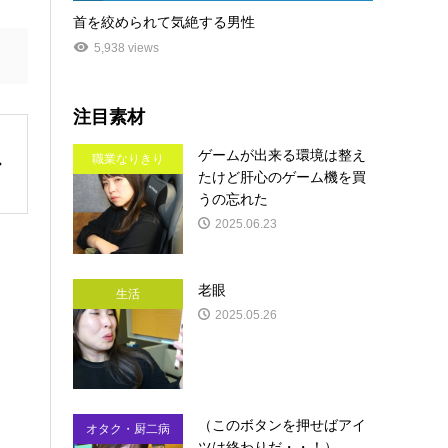
首を絞められて気絶する男性
5,938 views
注目素材
ゲームが出来る環境は整え
職業なりきり
たけど肝心のゲーム機を買
うの忘れた
2025.06.23
老眼
生活
2025.05.26
（このボタンを押せばアイ
オタク・厨二病
ツは終わりだ・・！）