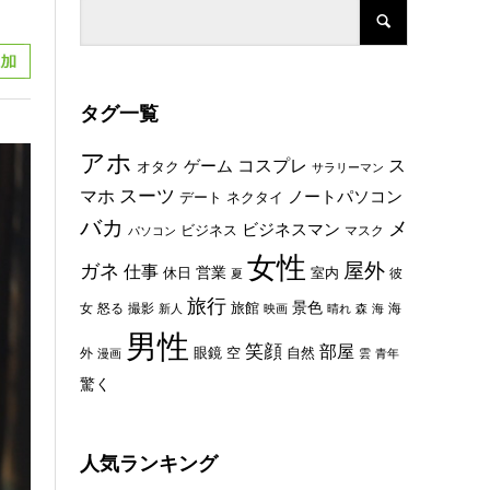
タグ一覧
アホ
コスプレ
ス
ゲーム
オタク
サラリーマン
スーツ
マホ
ノートパソコン
デート
ネクタイ
バカ
メ
ビジネスマン
ビジネス
マスク
パソコン
女性
屋外
ガネ
仕事
休日
営業
室内
彼
夏
旅行
景色
旅館
女
怒る
撮影
海
新人
映画
晴れ
森
海
男性
笑顔
部屋
眼鏡
空
外
自然
漫画
雲
青年
驚く
人気ランキング