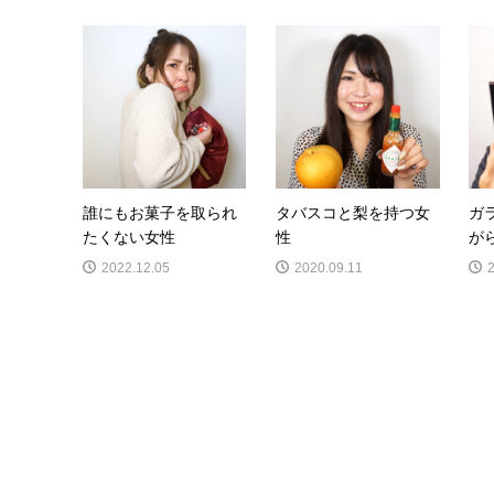
誰にもお菓子を取られ
タバスコと梨を持つ女
ガ
たくない女性
性
が
2022.12.05
2020.09.11