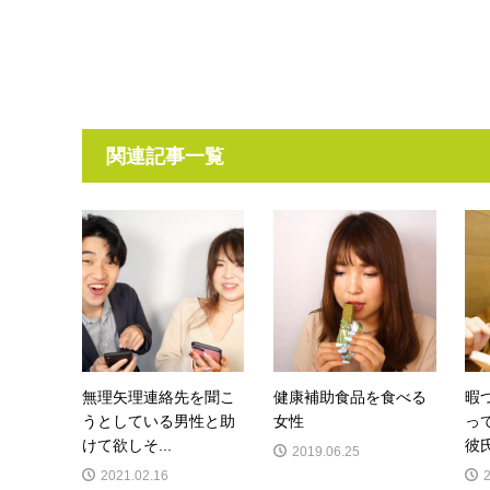
関連記事一覧
無理矢理連絡先を聞こ
健康補助食品を食べる
暇
うとしている男性と助
女性
っ
けて欲しそ...
彼氏
2019.06.25
2021.02.16