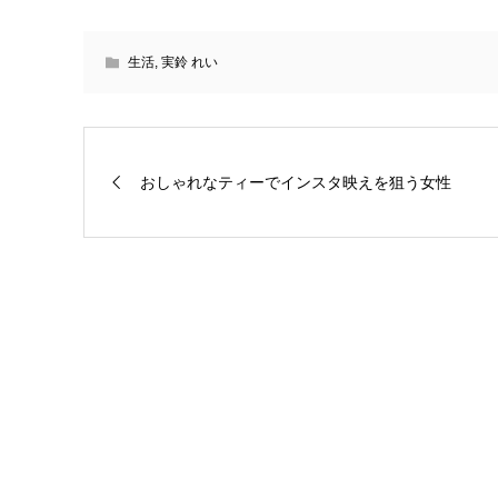
生活
,
実鈴 れい
おしゃれなティーでインスタ映えを狙う女性