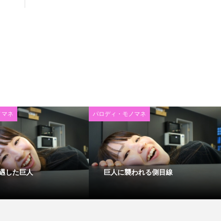
ノマネ
パロディ・モノマネ
遇した巨人
巨人に襲われる側目線