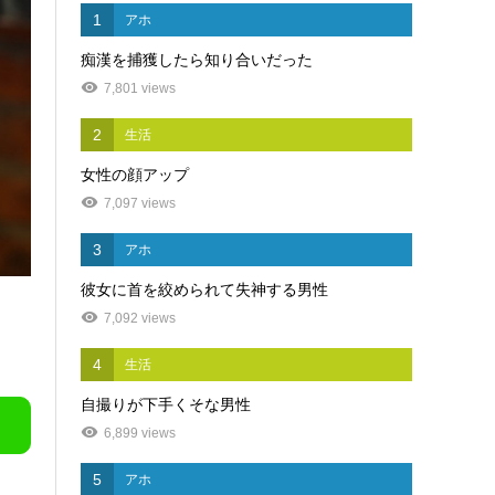
1
アホ
痴漢を捕獲したら知り合いだった
7,801 views
2
生活
女性の顔アップ
7,097 views
3
アホ
彼女に首を絞められて失神する男性
7,092 views
4
生活
自撮りが下手くそな男性
6,899 views
5
アホ