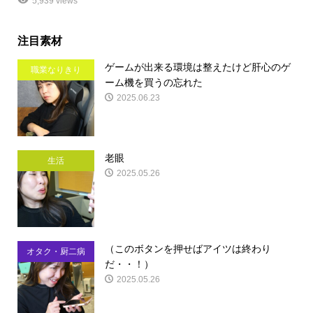
5,939 views
注目素材
ゲームが出来る環境は整えたけど肝心のゲ
職業なりきり
ーム機を買うの忘れた
2025.06.23
老眼
生活
2025.05.26
（このボタンを押せばアイツは終わり
オタク・厨二病
だ・・！）
2025.05.26