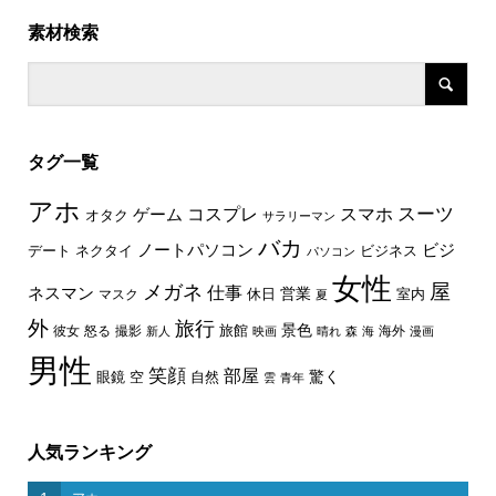
素材検索
タグ一覧
アホ
スーツ
コスプレ
スマホ
ゲーム
オタク
サラリーマン
バカ
ノートパソコン
ビジ
デート
ネクタイ
ビジネス
パソコン
女性
屋
メガネ
仕事
ネスマン
休日
営業
室内
マスク
夏
外
旅行
景色
旅館
彼女
怒る
撮影
海外
新人
映画
晴れ
森
海
漫画
男性
笑顔
部屋
驚く
眼鏡
空
自然
雲
青年
人気ランキング