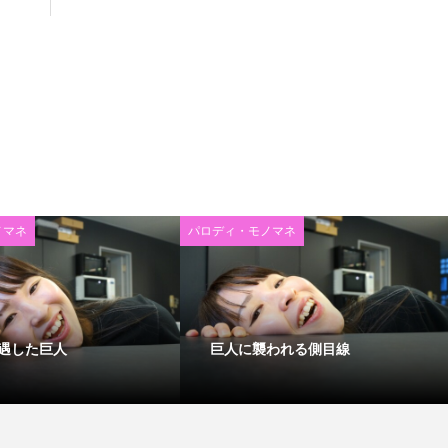
ノマネ
パロディ・モノマネ
遇した巨人
巨人に襲われる側目線