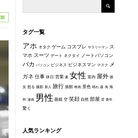
タグ一覧
アホ
コスプレ
ス
ゲーム
オタク
サラリーマン
スーツ
マホ
ノートパソコン
デート
ネクタイ
バカ
メ
ビジネスマン
ビジネス
マスク
パソコン
女性
屋外
ガネ
仕事
休日
営業
室内
彼
夏
旅行
景色
旅館
女
怒る
撮影
海
新人
映画
晴れ
森
海
男性
笑顔
部屋
眼鏡
空
外
自然
漫画
雲
青年
驚く
人気ランキング