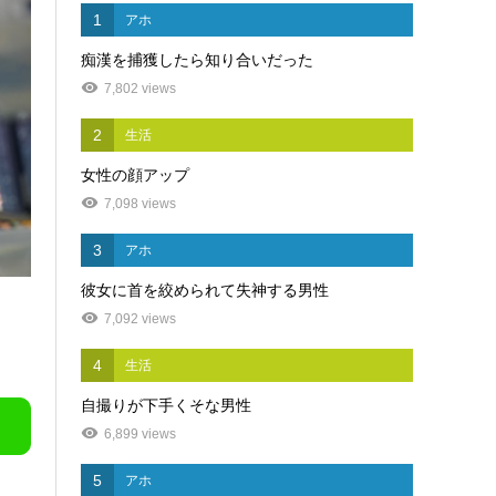
1
アホ
痴漢を捕獲したら知り合いだった
7,802 views
2
生活
女性の顔アップ
7,098 views
3
アホ
彼女に首を絞められて失神する男性
7,092 views
4
生活
自撮りが下手くそな男性
6,899 views
5
アホ