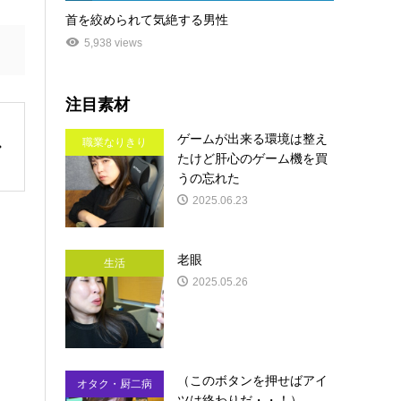
首を絞められて気絶する男性
5,938 views
注目素材
ゲームが出来る環境は整え
職業なりきり
たけど肝心のゲーム機を買
うの忘れた
2025.06.23
老眼
生活
2025.05.26
（このボタンを押せばアイ
オタク・厨二病
ツは終わりだ・・！）