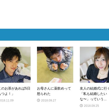
このお茶があれば5日
お母さんに薬飲めって
友人の結婚式に行
もつよ！」
怒られた
「私も結婚したい
な〜」っていう...
2018.11.09
2018.09.27
2018.09.25