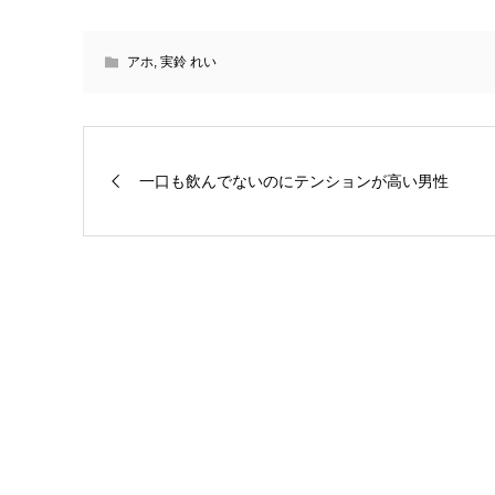
アホ
,
実鈴 れい
一口も飲んでないのにテンションが高い男性