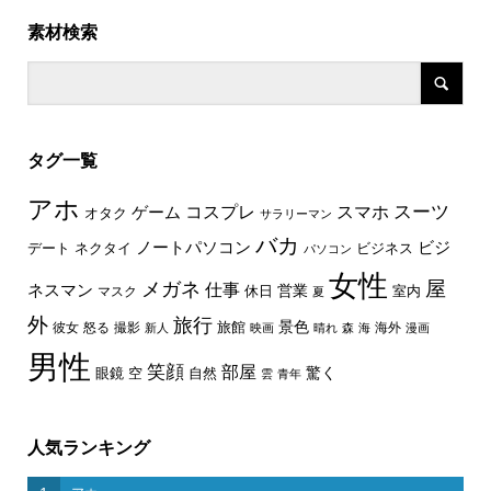
素材検索
タグ一覧
アホ
スーツ
コスプレ
スマホ
ゲーム
オタク
サラリーマン
バカ
ノートパソコン
ビジ
デート
ネクタイ
ビジネス
パソコン
女性
屋
メガネ
仕事
ネスマン
休日
営業
室内
マスク
夏
外
旅行
景色
旅館
彼女
怒る
撮影
海外
新人
映画
晴れ
森
海
漫画
男性
笑顔
部屋
驚く
眼鏡
空
自然
雲
青年
人気ランキング