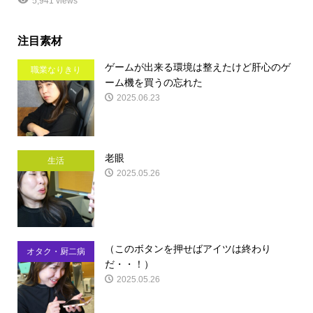
5,941 views
注目素材
ゲームが出来る環境は整えたけど肝心のゲ
職業なりきり
ーム機を買うの忘れた
2025.06.23
老眼
生活
2025.05.26
（このボタンを押せばアイツは終わり
オタク・厨二病
だ・・！）
2025.05.26