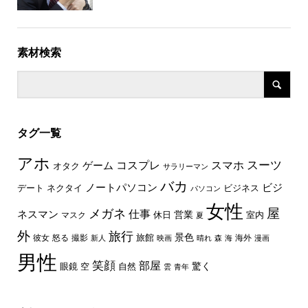
素材検索
タグ一覧
アホ
スーツ
コスプレ
スマホ
ゲーム
オタク
サラリーマン
バカ
ノートパソコン
ビジ
デート
ネクタイ
ビジネス
パソコン
女性
屋
メガネ
仕事
ネスマン
休日
営業
室内
マスク
夏
外
旅行
景色
旅館
彼女
怒る
撮影
海外
新人
映画
晴れ
森
海
漫画
男性
笑顔
部屋
驚く
眼鏡
空
自然
雲
青年