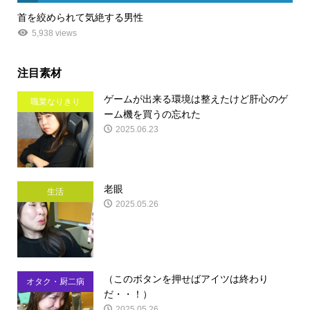
首を絞められて気絶する男性
5,938 views
注目素材
ゲームが出来る環境は整えたけど肝心のゲ
職業なりきり
ーム機を買うの忘れた
2025.06.23
老眼
生活
2025.05.26
（このボタンを押せばアイツは終わり
オタク・厨二病
だ・・！）
2025.05.26