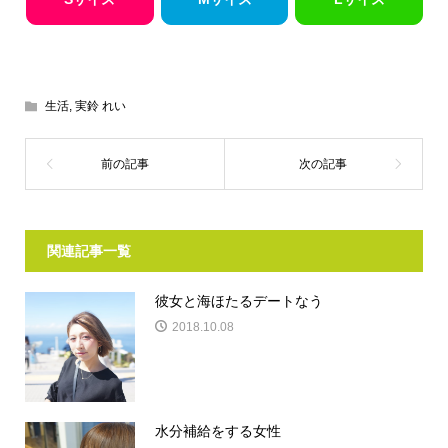
生活
,
実鈴 れい
関連記事一覧
彼女と海ほたるデートなう
2018.10.08
水分補給をする女性