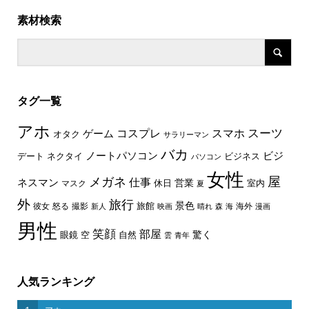
素材検索
タグ一覧
アホ
スーツ
コスプレ
スマホ
ゲーム
オタク
サラリーマン
バカ
ノートパソコン
ビジ
デート
ネクタイ
ビジネス
パソコン
女性
屋
メガネ
仕事
ネスマン
休日
営業
室内
マスク
夏
外
旅行
景色
旅館
彼女
怒る
撮影
海外
新人
映画
晴れ
森
海
漫画
男性
笑顔
部屋
驚く
眼鏡
空
自然
雲
青年
人気ランキング