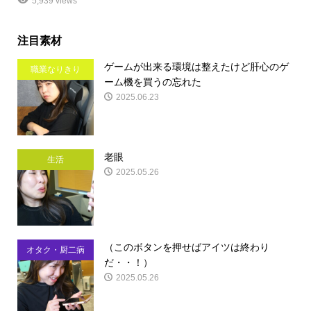
5,939 views
注目素材
ゲームが出来る環境は整えたけど肝心のゲ
職業なりきり
ーム機を買うの忘れた
2025.06.23
老眼
生活
2025.05.26
（このボタンを押せばアイツは終わり
オタク・厨二病
だ・・！）
2025.05.26