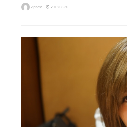
Aphoto
2018.08.30