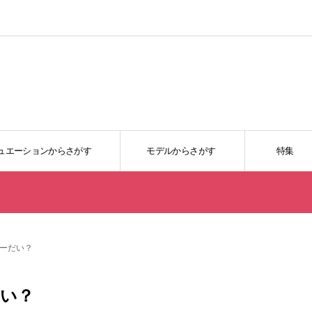
ュエーションからさがす
モデルからさがす
特集
ーだい？
゙い？