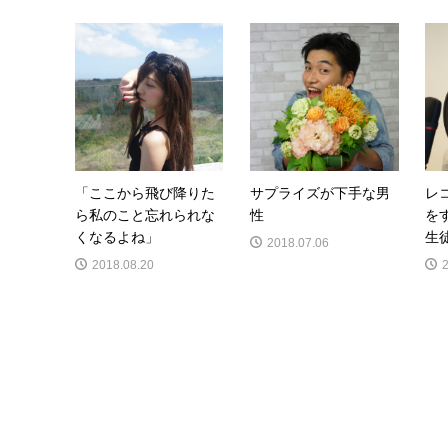
「ここから飛び降りた
サプライズが下手な男
レ
ら私のこと忘れられな
性
を
くなるよね」
生
2018.07.06
2018.08.20