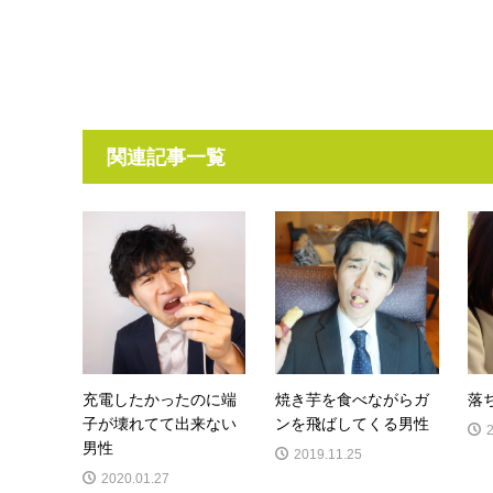
関連記事一覧
充電したかったのに端
焼き芋を食べながらガ
落
子が壊れてて出来ない
ンを飛ばしてくる男性
男性
2019.11.25
2020.01.27