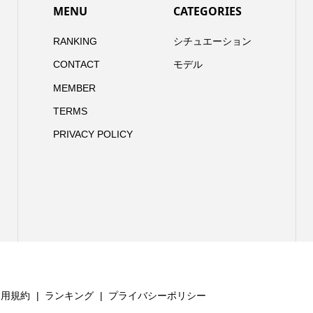
MENU
CATEGORIES
RANKING
シチュエーション
CONTACT
モデル
MEMBER
TERMS
PRIVACY POLICY
利用規約
ランキング
プライバシーポリシー