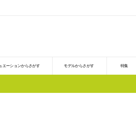
ュエーションからさがす
モデルからさがす
特集