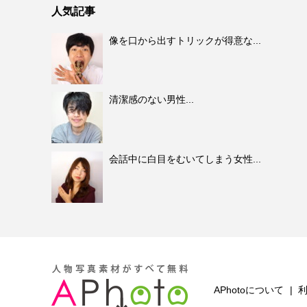
人気記事
像を口から出すトリックが得意な...
清潔感のない男性...
会話中に白目をむいてしまう女性...
APhotoについて