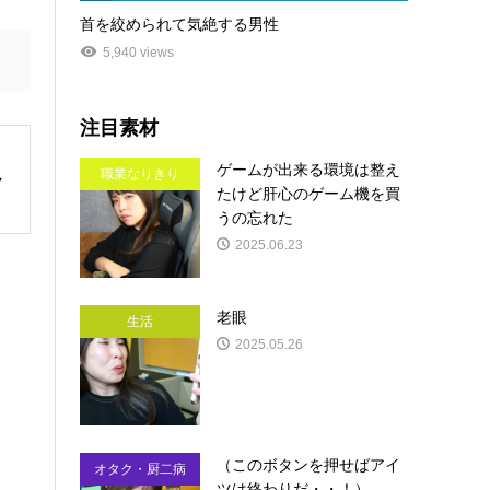
首を絞められて気絶する男性
5,940 views
注目素材
ゲームが出来る環境は整え
職業なりきり
たけど肝心のゲーム機を買
うの忘れた
2025.06.23
老眼
生活
2025.05.26
（このボタンを押せばアイ
オタク・厨二病
ツは終わりだ・・！）