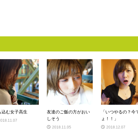
ち込む女子高生
友達のご飯の方がおい
「いつやるの？今
しそう
ょ！！」
2018.11.07
2018.11.05
2018.12.07