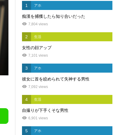
1
アホ
痴漢を捕獲したら知り合いだった
7,804 views
2
生活
女性の顔アップ
7,101 views
3
アホ
彼女に首を絞められて失神する男性
7,092 views
4
生活
自撮りが下手くそな男性
6,901 views
5
アホ