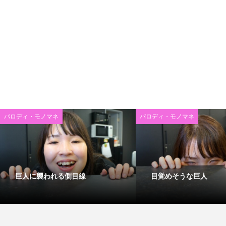
パロディ・モノマネ
パロディ・モノマネ
巨人に襲われる側目線
目覚めそうな巨人