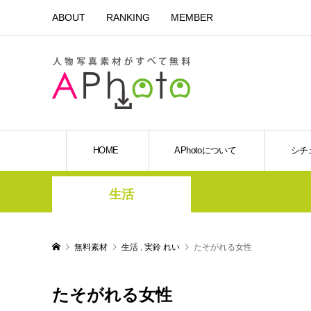
ABOUT
RANKING
MEMBER
HOME
APhotoについて
シチ
生活
無料素材
生活
,
実鈴 れい
たそがれる女性
たそがれる女性