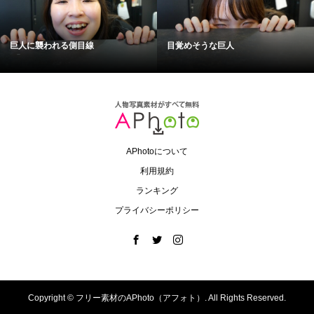
巨人に襲われる側目線
目覚めそうな巨人
APhotoについて
利用規約
ランキング
プライバシーポリシー
Copyright ©
フリー素材のAPhoto（アフォト）. All Rights Reserved.