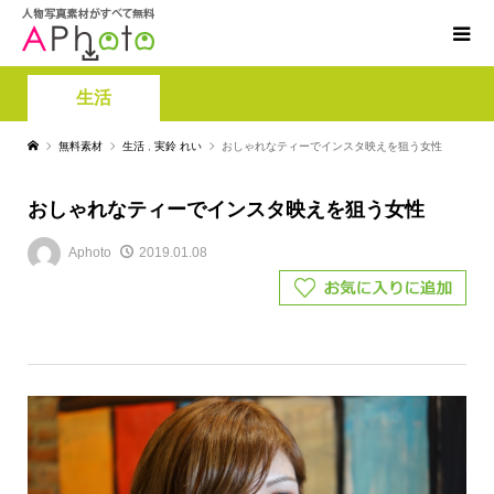
生活
無料素材
生活
,
実鈴 れい
おしゃれなティーでインスタ映えを狙う女性
おしゃれなティーでインスタ映えを狙う女性
Aphoto
2019.01.08