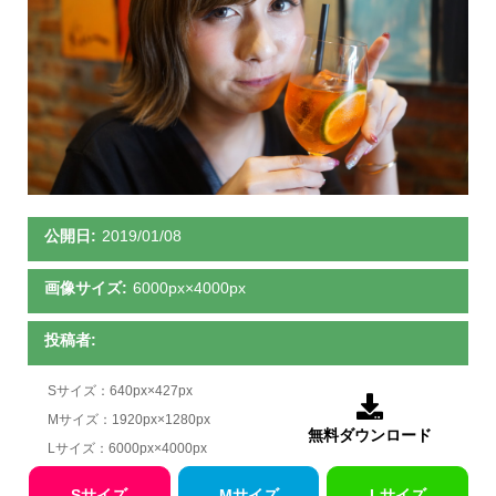
公開日:
2019/01/08
画像サイズ:
6000px×4000px
投稿者:
Sサイズ：640px×427px

Mサイズ：1920px×1280px
無料ダウンロード
Lサイズ：6000px×4000px
Sサイズ
Mサイズ
Lサイズ