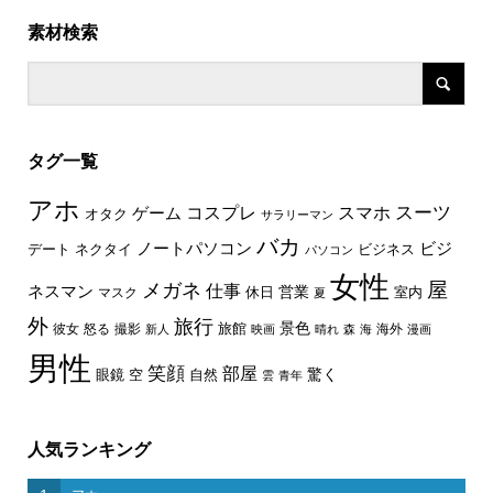
素材検索
タグ一覧
アホ
スーツ
コスプレ
スマホ
ゲーム
オタク
サラリーマン
バカ
ノートパソコン
ビジ
デート
ネクタイ
ビジネス
パソコン
女性
屋
メガネ
仕事
ネスマン
休日
営業
室内
マスク
夏
外
旅行
景色
旅館
彼女
怒る
撮影
海外
新人
映画
晴れ
森
海
漫画
男性
笑顔
部屋
驚く
眼鏡
空
自然
雲
青年
人気ランキング