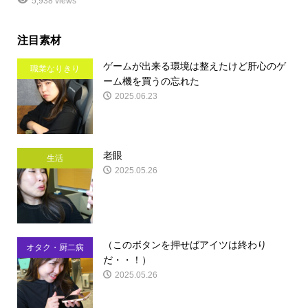
5,938 views
注目素材
ゲームが出来る環境は整えたけど肝心のゲ
職業なりきり
ーム機を買うの忘れた
2025.06.23
老眼
生活
2025.05.26
（このボタンを押せばアイツは終わり
オタク・厨二病
だ・・！）
2025.05.26