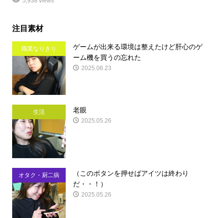
5,938 views
注目素材
ゲームが出来る環境は整えたけど肝心のゲ
職業なりきり
ーム機を買うの忘れた
2025.06.23
老眼
生活
2025.05.26
（このボタンを押せばアイツは終わり
オタク・厨二病
だ・・！）
2025.05.26