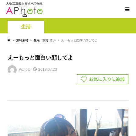
生活
無料素材
生活
,
実鈴 れい
えーもっと面白い顔してよ
えーもっと面白い顔してよ
Aphoto
2018.07.23