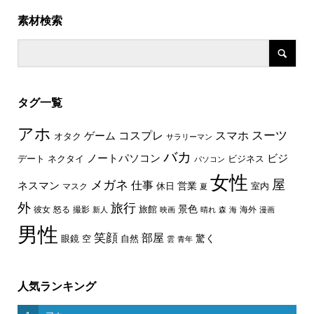
素材検索
タグ一覧
アホ
スーツ
コスプレ
スマホ
ゲーム
オタク
サラリーマン
バカ
ノートパソコン
ビジ
デート
ネクタイ
ビジネス
パソコン
女性
屋
メガネ
仕事
ネスマン
休日
営業
室内
マスク
夏
外
旅行
景色
旅館
彼女
怒る
撮影
海外
新人
映画
晴れ
森
海
漫画
男性
笑顔
部屋
驚く
眼鏡
空
自然
雲
青年
人気ランキング