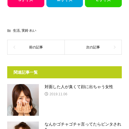
生活
,
実鈴 れい
関連記事一覧
対面した人が臭くて顔に出ちゃう女性
2019.11.06
なんかゴチャゴチャ言ってたらビンタされ