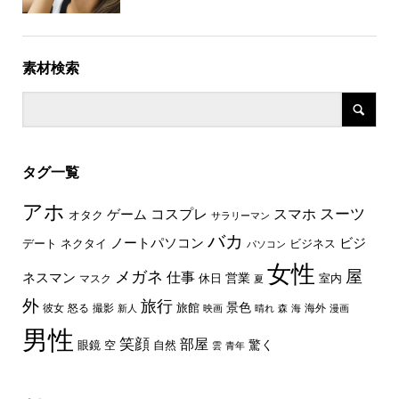
素材検索
タグ一覧
アホ
スーツ
コスプレ
スマホ
ゲーム
オタク
サラリーマン
バカ
ノートパソコン
ビジ
デート
ネクタイ
ビジネス
パソコン
女性
屋
メガネ
仕事
ネスマン
休日
営業
室内
マスク
夏
外
旅行
景色
旅館
彼女
怒る
撮影
海外
新人
映画
晴れ
森
海
漫画
男性
笑顔
部屋
驚く
眼鏡
空
自然
雲
青年