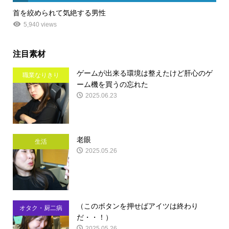
首を絞められて気絶する男性
5,940 views
注目素材
ゲームが出来る環境は整えたけど肝心のゲ
職業なりきり
ーム機を買うの忘れた
2025.06.23
老眼
生活
2025.05.26
（このボタンを押せばアイツは終わり
オタク・厨二病
だ・・！）
2025.05.26