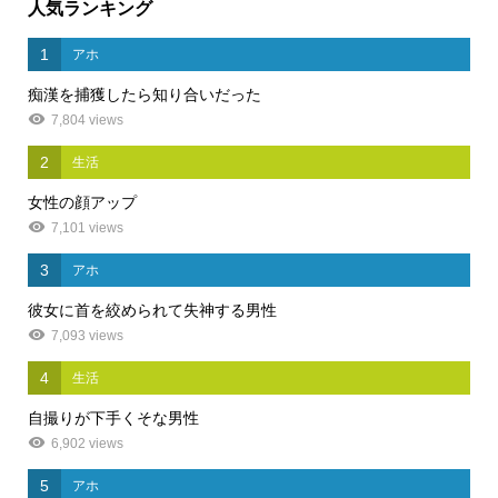
人気ランキング
1
アホ
痴漢を捕獲したら知り合いだった
7,804 views
2
生活
女性の顔アップ
7,101 views
3
アホ
彼女に首を絞められて失神する男性
7,093 views
4
生活
自撮りが下手くそな男性
6,902 views
5
アホ