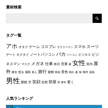
素材検索
タグ一覧
アホ
スーツ
コスプレ
スマホ
ゲーム
オタク
サラリーマン
バカ
ノートパソコン
ビジ
デート
ネクタイ
ビジネス
パソコン
女性
屋
メガネ
仕事
ネスマン
休日
営業
室内
マスク
夏
外
旅行
景色
旅館
彼女
怒る
撮影
海外
新人
映画
晴れ
森
海
漫画
男性
笑顔
部屋
驚く
眼鏡
空
自然
雲
青年
人気ランキング