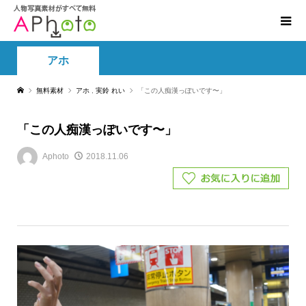
アホ
無料素材
アホ
,
実鈴 れい
「この人痴漢っぽいです〜」
「この人痴漢っぽいです〜」
Aphoto
2018.11.06