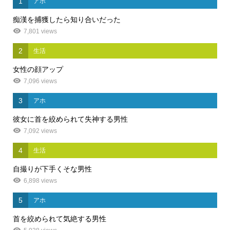
1
アホ
痴漢を捕獲したら知り合いだった
7,801 views
2
生活
女性の顔アップ
7,096 views
3
アホ
彼女に首を絞められて失神する男性
7,092 views
4
生活
自撮りが下手くそな男性
6,898 views
5
アホ
首を絞められて気絶する男性