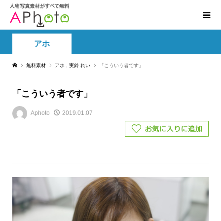
アホ
無料素材
アホ
,
実鈴 れい
「こういう者です」
「こういう者です」
Aphoto
2019.01.07