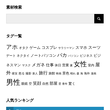
素材検索
タグ一覧
アホ
スーツ
コスプレ
スマホ
ゲーム
オタク
サラリーマン
バカ
ノートパソコン
ビジ
デート
ネクタイ
ビジネス
パソコン
女性
屋
メガネ
仕事
ネスマン
休日
営業
室内
マスク
夏
外
旅行
景色
旅館
彼女
怒る
撮影
海外
新人
映画
晴れ
森
海
漫画
男性
笑顔
部屋
驚く
眼鏡
空
自然
雲
青年
人気ランキング