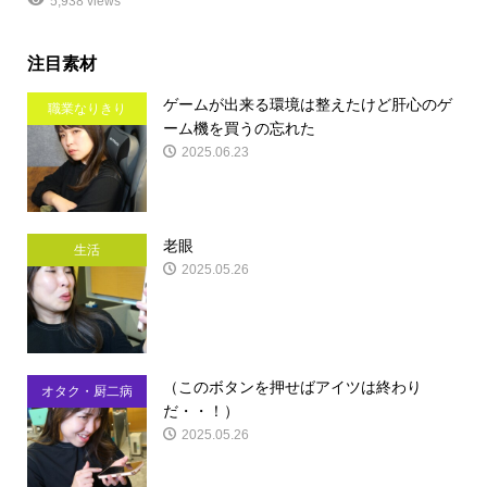
5,938 views
注目素材
ゲームが出来る環境は整えたけど肝心のゲ
職業なりきり
ーム機を買うの忘れた
2025.06.23
老眼
生活
2025.05.26
（このボタンを押せばアイツは終わり
オタク・厨二病
だ・・！）
2025.05.26