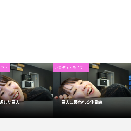
ノマネ
パロディ・モノマネ
遇した巨人
巨人に襲われる側目線