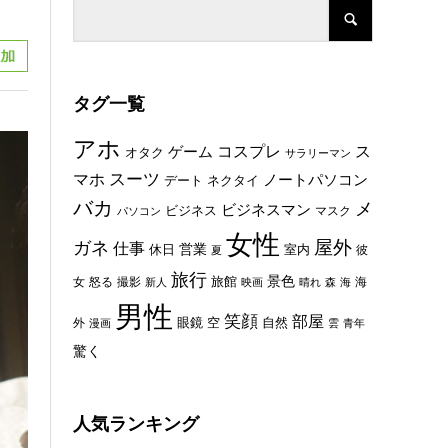
タグ一覧
アホ
コスプレ
ス
ゲーム
オタク
サラリーマン
スーツ
マホ
ノートパソコン
デート
ネクタイ
バカ
メ
ビジネスマン
ビジネス
マスク
パソコン
女性
屋外
ガネ
仕事
休日
営業
室内
彼
夏
旅行
景色
旅館
女
怒る
撮影
海
新人
映画
晴れ
森
海
男性
笑顔
部屋
眼鏡
空
外
自然
漫画
雲
青年
驚く
人気ランキング