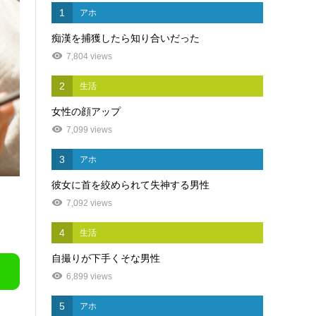
1
アホ
痴漢を捕獲したら知り合いだった
7,804 views
2
生活
女性の顔アップ
7,099 views
3
アホ
彼女に首を絞められて失神する男性
7,092 views
4
生活
自撮りが下手くそな男性
6,899 views
5
アホ