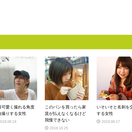
番可愛く撮れる角度
このパンを買ったら家
いそいそと名刺を
゙自撮りする女性
賃が払えなくなるけど
する女性
我慢できない
2018.08.24
2019.06.17
2018.10.25