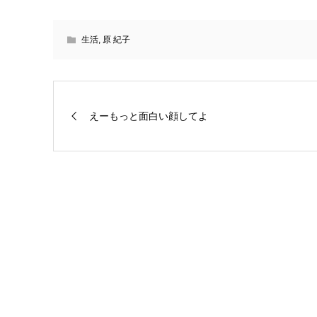
生活
,
原 紀子
えーもっと面白い顔してよ