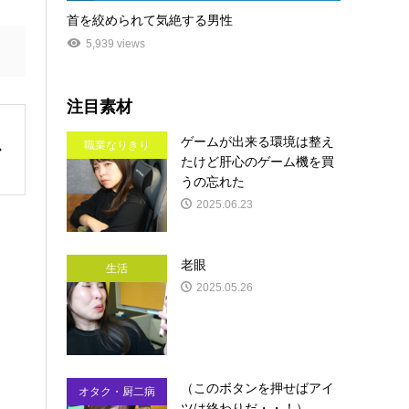
首を絞められて気絶する男性
5,939 views
注目素材
ゲームが出来る環境は整え
職業なりきり
たけど肝心のゲーム機を買
うの忘れた
2025.06.23
老眼
生活
2025.05.26
（このボタンを押せばアイ
オタク・厨二病
ツは終わりだ・・！）